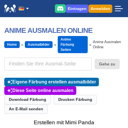
Eintragen
Anmelden
ANIME AUSMALEN ONLINE
Anime
Anime Ausmalen
Home
Ausmalbilder
Färbung
Online
Seiten
Gehe zu
Eigene Färbung erstellen ausmalbilder
Diese Seite online ausmalen
Download Färbung
Drucken Färbung
An E-Mail senden
Erstellen mit Mimi Panda