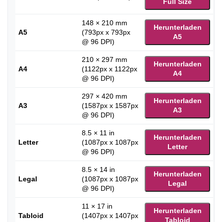
Full Size
148 × 210 mm
Herunterladen
A5
(793px x 793px
A5
@ 96 DPI)
210 × 297 mm
Herunterladen
A4
(1122px x 1122px
A4
@ 96 DPI)
297 × 420 mm
Herunterladen
A3
(1587px x 1587px
A3
@ 96 DPI)
8.5 × 11 in
Herunterladen
Letter
(1087px x 1087px
Letter
@ 96 DPI)
8.5 × 14 in
Herunterladen
Legal
(1087px x 1087px
Legal
@ 96 DPI)
11 × 17 in
Herunterladen
Tabloid
(1407px x 1407px
Tabloid