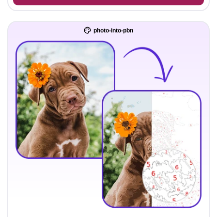
photo-into-pbn