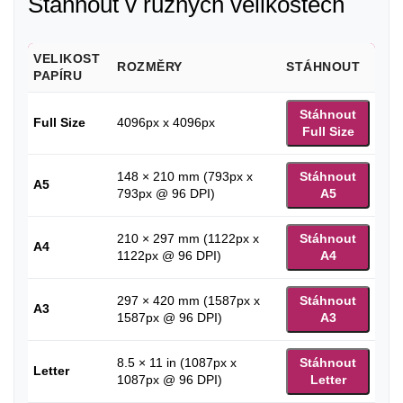
Stáhnout v různých velikostech
VELIKOST
ROZMĚRY
STÁHNOUT
PAPÍRU
Stáhnout
Full Size
4096px x 4096px
Full Size
148 × 210 mm (793px x
Stáhnout
A5
793px @ 96 DPI)
A5
210 × 297 mm (1122px x
Stáhnout
A4
1122px @ 96 DPI)
A4
297 × 420 mm (1587px x
Stáhnout
A3
1587px @ 96 DPI)
A3
8.5 × 11 in (1087px x
Stáhnout
Letter
1087px @ 96 DPI)
Letter