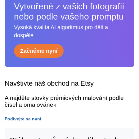
Vytvořené z vašich fotografií
nebo podle vašeho promptu
Vysoká kvalita AI algoritmus pro děti a
dospělé
Začněme nyní
Navštivte náš obchod na Etsy
A najděte stovky prémiových malování podle
čísel a omalovánek
Podívejte se nyní