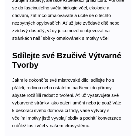
zdrojem zábavy, ale také vzdělávací příležitostí. Ponořte
se do fascinujícího světa biologie včel, ekologie a
chování, zatímco omalováváte a učíte se o těchto
nezbytných opylovačích. Ať už jste zvědavé dítě nebo
zvídavý dospělý, vždy je co nového objevovat na
stránkách naší sbírky omalovánek s motivy včel.
Sdílejte své Bzučivé Výtvarné
Tvorby
Jakmile dokončíte své mistrovské dílo, sdílejte ho s
přáteli, rodinou nebo ostatními nadšenci do přírody,
abyste rozšířili radost z tvoření. Ať už vystavujete své
vybarvené stránky jako galerii umění nebo je používáte
k dekoraci svého domova či třídy, vaše výtvory s
včelími motivy jistě vyvolají obdiv a podnítí konverzace
o důležitosti včel v našem ekosystému.