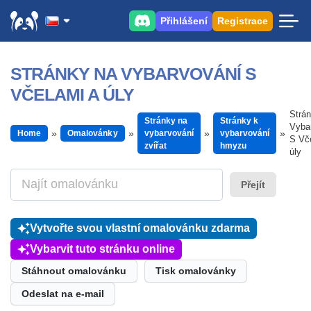
Přihlášení
Registrace
STRÁNKY NA VYBARVOVÁNÍ S
VČELAMI A ÚLY
Strá
Stránky na
Stránky k
Vyba
Home
Omalovánky
vybarvování
vybarvování
S Vč
zvířat
hmyzu
úly
Přejít
Vytvořte svou vlastní omalovánku zdarma
Vybarvit tuto stránku online
Stáhnout omalovánku
Tisk omalovánky
Odeslat na e-mail