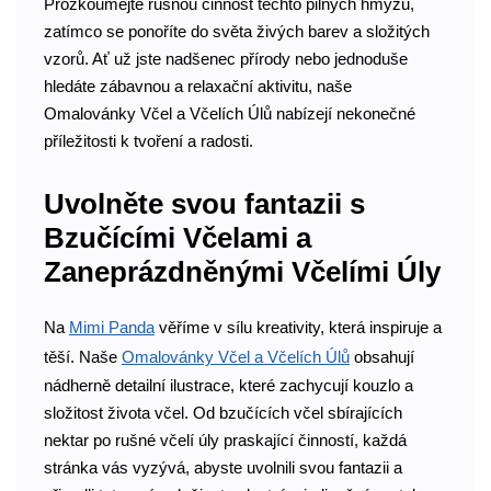
Prozkoumejte rušnou činnost těchto pilných hmyzu,
zatímco se ponoříte do světa živých barev a složitých
vzorů. Ať už jste nadšenec přírody nebo jednoduše
hledáte zábavnou a relaxační aktivitu, naše
Omalovánky Včel a Včelích Úlů nabízejí nekonečné
příležitosti k tvoření a radosti.
Uvolněte svou fantazii s
Bzučícími Včelami a
Zaneprázdněnými Včelími Úly
Na
Mimi Panda
věříme v sílu kreativity, která inspiruje a
těší. Naše
Omalovánky Včel a Včelích Úlů
obsahují
nádherně detailní ilustrace, které zachycují kouzlo a
složitost života včel. Od bzučících včel sbírajících
nektar po rušné včelí úly praskající činností, každá
stránka vás vyzývá, abyste uvolnili svou fantazii a