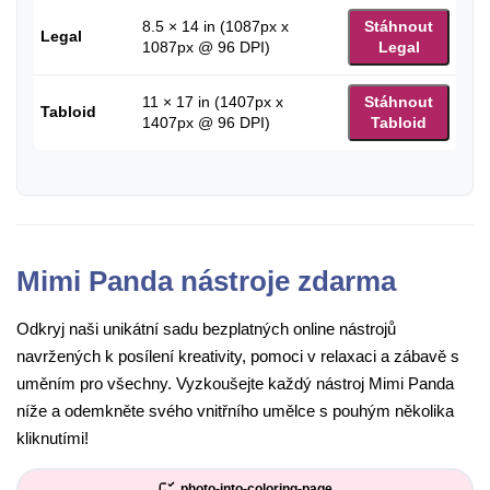
8.5 × 14 in (1087px x
Stáhnout
Legal
1087px @ 96 DPI)
Legal
11 × 17 in (1407px x
Stáhnout
Tabloid
1407px @ 96 DPI)
Tabloid
Mimi Panda nástroje zdarma
Odkryj naši unikátní sadu bezplatných online nástrojů
navržených k posílení kreativity, pomoci v relaxaci a zábavě s
uměním pro všechny. Vyzkoušejte každý nástroj Mimi Panda
níže a odemkněte svého vnitřního umělce s pouhým několika
kliknutími!
photo-into-coloring-page