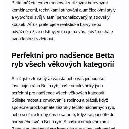
Betta můžete experimentovat s různými barevnými
kombinacemi, technikami stínování a uměleckými styly
a vytvořit si svůj vlastní personalizovaný mistrovský
kousek. Ať už preferujete realistické barvy nebo
odvážné a živé odstíny, volba je na vás, když necháte
svou fantazii vzlétnout.
Perfektní pro nadšence Betta
ryb všech věkových kategorií
Ať už jste zkušený akvarista nebo vás jednoduše
fascinuje krása Betta ryb, naše omalovánky jsou
perfektní pro nadšence všech věkových kategorií.
Sdílejte radost z omalování s rodinou a přáteli, když
společně prozkoumáte zázraky těchto nádherných ryb,
nebo si užijte klidný čas o samotě, když se ponoříte do
barevného světa Betta ryb. S našimi omalovánkami
Betta jsou možnosti pro kreativitu a relaxaci nekonečné.