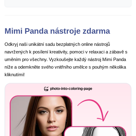
Mimi Panda nástroje zdarma
Odkryj naši unikátní sadu bezplatných online nástrojů
navržených k posílení kreativity, pomoci v relaxaci a zábavě s
uměním pro všechny. Vyzkoušejte každý nástroj Mimi Panda
níže a odemkněte svého vnitřního umělce s pouhým několika
kliknutími!
photo-into-coloring-page