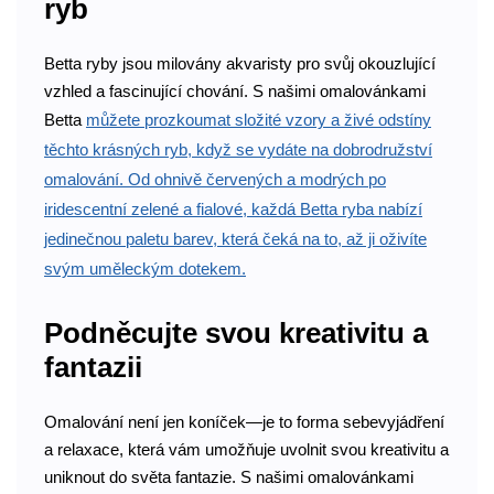
ryb
Betta ryby jsou milovány akvaristy pro svůj okouzlující
vzhled a fascinující chování. S našimi omalovánkami
Betta
můžete prozkoumat složité vzory a živé odstíny
těchto krásných ryb, když se vydáte na dobrodružství
omalování. Od ohnivě červených a modrých po
iridescentní zelené a fialové, každá Betta ryba nabízí
jedinečnou paletu barev, která čeká na to, až ji oživíte
svým uměleckým dotekem.
Podněcujte svou kreativitu a
fantazii
Omalování není jen koníček—je to forma sebevyjádření
a relaxace, která vám umožňuje uvolnit svou kreativitu a
uniknout do světa fantazie. S našimi omalovánkami