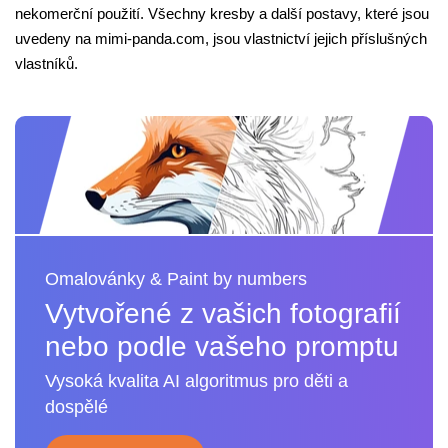
nekomerční použití. Všechny kresby a další postavy, které jsou
uvedeny na mimi-panda.com, jsou vlastnictví jejich příslušných
vlastníků.
Omalovánky & Paint by numbers
Vytvořené z vašich fotografií
nebo podle vašeho promptu
Vysoká kvalita AI algoritmus pro děti a
dospělé