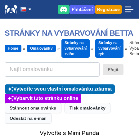
Přihlášení
Registrace
STRÁNKY NA VYBARVOVÁNÍ BETTA
Strá
Stránky na
Stránky na
Vyba
Home
Omalovánky
vybarvování
vybarvování
Betta
zvířat
ryb
Přejít
Vytvořte svou vlastní omalovánku zdarma
Vybarvit tuto stránku online
Stáhnout omalovánku
Tisk omalovánky
Odeslat na e-mail
Vytvořte s Mimi Panda