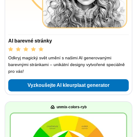
AI barevné stránky
Odkryj magický svět umění s našimi AI generovanými
barevnými stránkami – unikátní designy vytvořené speciálně
pro vás!
Vyzkoušejte AI kleurplaat generator
unmix-colors-ryb