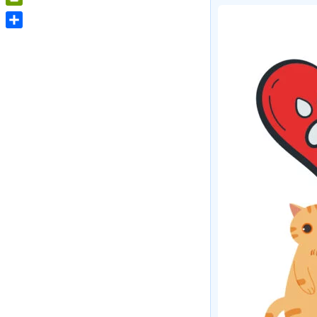
PrintFriendly
Share