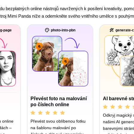
adu bezplatných online nástrojů navržených k posílení kreativity, po
troj Mimi Panda níže a odemkněte svého vnitřního umělce s pouhým n
ng-page
photo-into-pbn
generate-c
Převést foto na malování
AI barevné st
po číslech online
Odkryj magický 
u online
Převést svou oblíbenou fotku
našimi AI gener
dách –
na šablonu malování po
barevnými strán