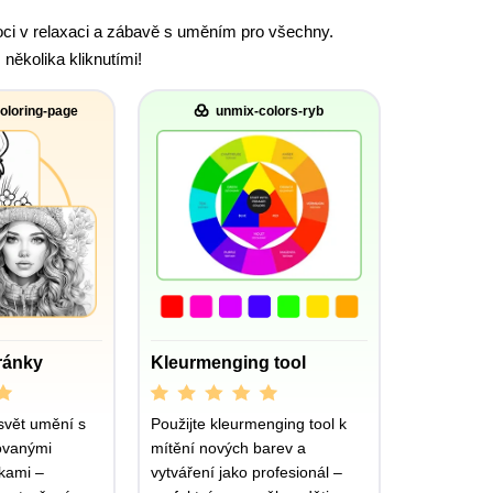
moci v relaxaci a zábavě s uměním pro všechny.
ěkolika kliknutími!
oloring-page
unmix-colors-ryb
ránky
Kleurmenging tool
svět umění s
Použijte kleurmenging tool k
ovanými
mítění nových barev a
kami –
vytváření jako profesionál –