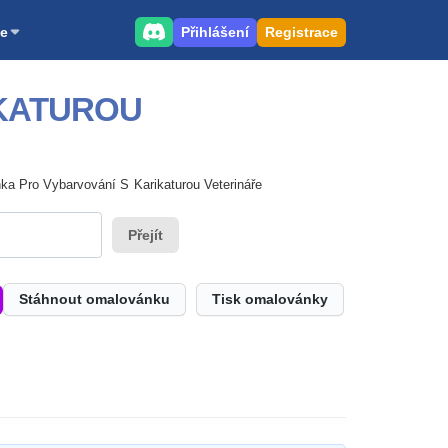
Přihlášení
Registrace
e
IKATUROU
nka Pro Vybarvování S Karikaturou Veterináře
Přejít
Stáhnout omalovánku
Tisk omalovánky