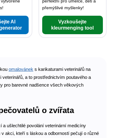
 vytvořené
perfektní pro umělce, děti a
s!
přemýšlivé myšlenky!
ejte AI
Vyzkoušejte
 generator
kleurmenging tool
írkou
omalovánek
s karikaturami veterinářů na
i veterinářů, a to prostřednictvím poutavého a
ivity pro barevné nadšence všech věkových
pečovatelů o zvířata
 a ušlechtilé povolání veterinární medicíny
v akci, kteří s láskou a odborností pečují o různé