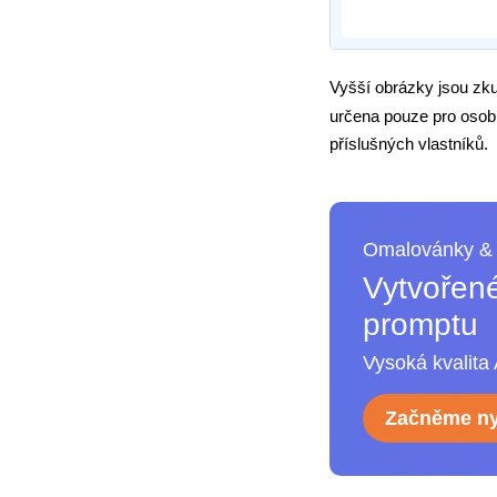
Vyšší obrázky jsou zk
určena pouze pro osobn
příslušných vlastníků.
Omalovánky & 
Vytvořené
promptu
Vysoká kvalita 
Začněme ny