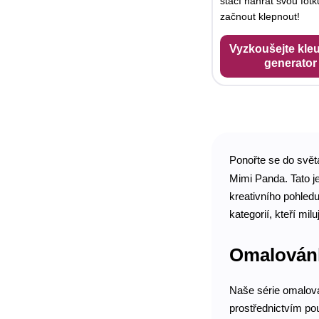
stačí nahrát svou fotk
začnout klepnout!
Vyzkoušejte kleu
generator
Ponořte se do svět
Mimi Panda. Tato je
kreativního pohled
kategorií, kteří milu
Omalovánka
Naše série omalován
prostřednictvím pou