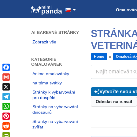
Omalován
STRÁNKA
AI BAREVNÉ STRÁNKY
Zobrazit vše
VETERIN
Home
Omalovánk
KATEGORIE
OMALOVÁNEK
Anime omalovánky
Facebook
na téma svátky
Gmail
Vytvořte svou v
Stránky k vybarvování
X
pro dospělé
Odeslat na e-mail
Telegram
Stránky na vybarvování
dinosaurů
WhatsApp
Stránky na vybarvování
Pinterest
zvířat
Reddit