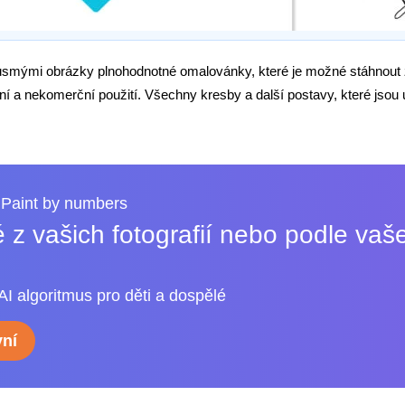
usmými obrázky plnohodnotné omalovánky, které je možné stáhnout
í a nekomerční použití. Všechny kresby a další postavy, které jsou 
Paint by numbers
 z vašich fotografií nebo podle vaš
AI algoritmus pro děti a dospělé
ní