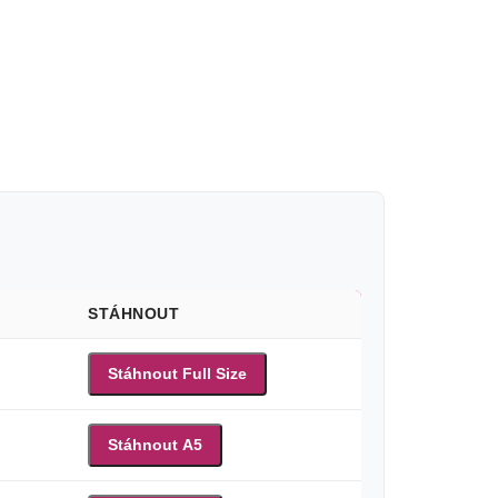
STÁHNOUT
Stáhnout Full Size
Stáhnout A5