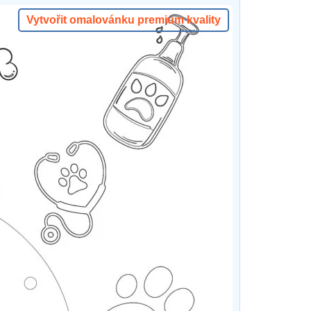
Vytvořit omalovánku premium kvality