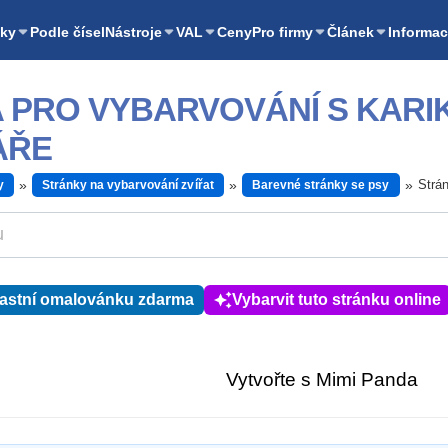
ky
Podle čísel
Nástroje
VAL
Ceny
Pro firmy
Článek
Informac
 PRO VYBARVOVÁNÍ S KAR
ÁŘE
Strá
y
Stránky na vybarvování zvířat
Barevné stránky se psy
lastní omalovánku zdarma
Vybarvit tuto stránku online
Vytvořte s Mimi Panda