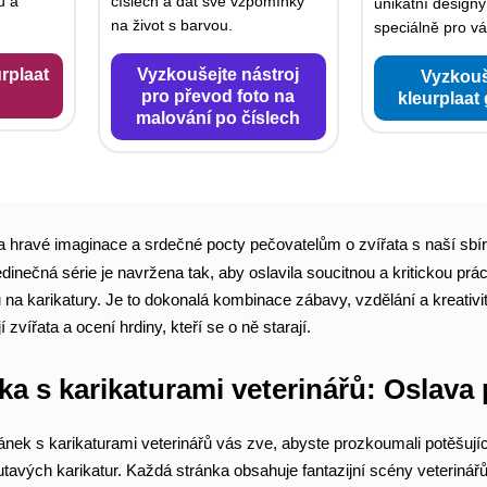
u a
číslech a dát své vzpomínky
unikátní designy
na život s barvou.
speciálně pro vá
rplaat
Vyzkoušejte nástroj
Vyzkouš
pro převod foto na
kleurplaat
malování po číslech
a hravé imaginace a srdečné pocty pečovatelům o zvířata s naší sb
dinečná série je navržena tak, aby oslavila soucitnou a kritickou prác
u na karikatury. Je to dokonalá kombinace zábavy, vzdělání a kreat
jí zvířata a ocení hrdiny, kteří se o ně starají.
 s karikaturami veterinářů: Oslava 
ek s karikaturami veterinářů vás zve, abyste prozkoumali potěšující
tavých karikatur. Každá stránka obsahuje fantazijní scény veterinářů 