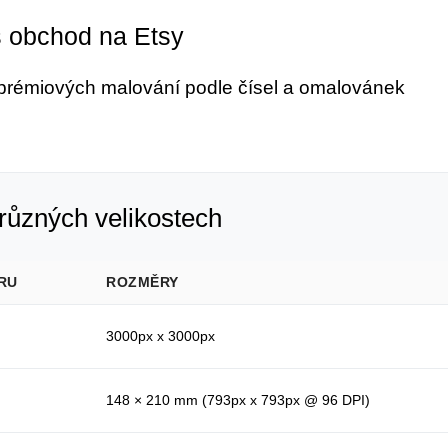
š obchod na Etsy
 prémiových malování podle čísel a omalovánek
různých velikostech
RU
ROZMĚRY
3000px x 3000px
148 × 210 mm (793px x 793px @ 96 DPI)