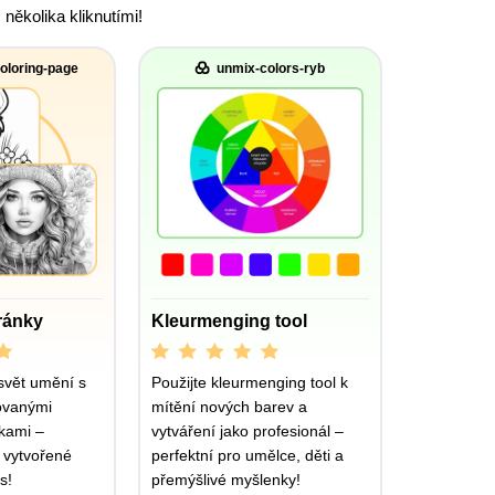
ěkolika kliknutími!
oloring-page
unmix-colors-ryb
ránky
Kleurmenging tool
svět umění s
Použijte kleurmenging tool k
ovanými
mítění nových barev a
kami –
vytváření jako profesionál –
 vytvořené
perfektní pro umělce, děti a
s!
přemýšlivé myšlenky!