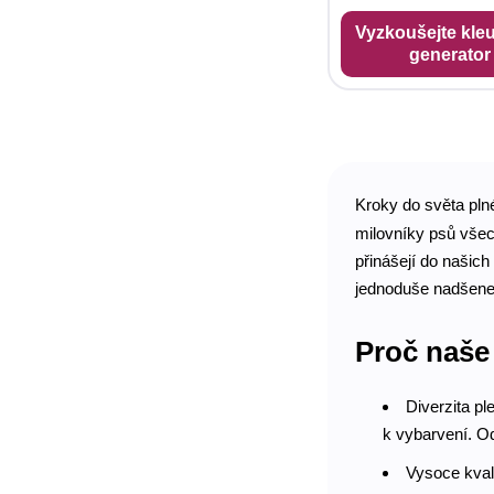
Vyzkoušejte kleu
generator
Kroky do světa plné
milovníky psů všec
přinášejí do našich 
jednoduše nadšenec
Proč naše
Diverzita p
k vybarvení. Od
Vysoce kval