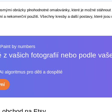
usmými obrázky plnohodnotné omalovánky, které je možné stáhnout
í a nekomerční použití. Všechny kresby a další postavy, které jsou 
Paint by numbers
 z vašich fotografií nebo podle vaš
AI algoritmus pro děti a dospělé
ní
š obchod na Etsy