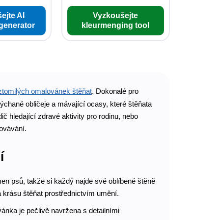
ejte AI
Vyzkoušejte
 generator
kleurmenging tool
tomilých omalovánek štěňat
. Dokonalé pro
ýchané obličeje a mávající ocasy, které štěňata
ič hledající zdravé aktivity pro rodinu, nebo
ovávání.
í
en psů, takže si každý najde své oblíbené štěně
a krásu štěňat prostřednictvím umění.
ánka je pečlivě navržena s detailními