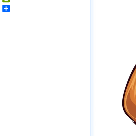
PrintFriendly
Share