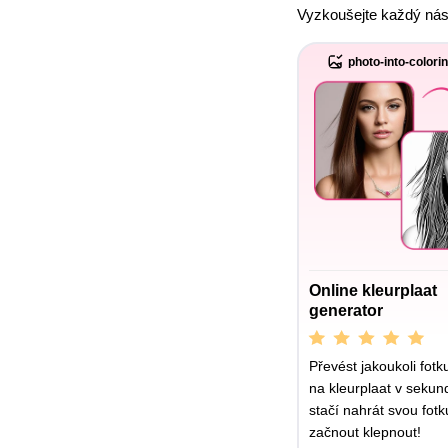
Vyzkoušejte každý nás
photo-into-colori
Online kleurplaat
generator
Převést jakoukoli fotk
na kleurplaat v sekun
stačí nahrát svou fotk
začnout klepnout!