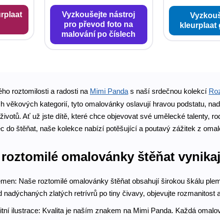
rplaat
Vyzkoušejte nástroj
Vyzkouš
pro převod foto na
kleurplaat
malování po číslech
ho roztomilosti a radosti na
Mimi Panda
s naší srdečnou kolekcí
Roz
h věkových kategorií, tyto omalovánky oslavují hravou podstatu, nad
životů. Ať už jste dítě, které chce objevovat své umělecké talenty, rod
 do štěňat, naše kolekce nabízí potěšující a poutavý zážitek z omal
 roztomilé omalovánky štěňat vynikaj
lemen: Naše roztomilé omalovánky štěňat obsahují širokou škálu plem
 nadýchaných zlatých retrívrů po tiny čivavy, objevujte rozmanitost 
itní ilustrace: Kvalita je naším znakem na Mimi Panda. Každá omalov