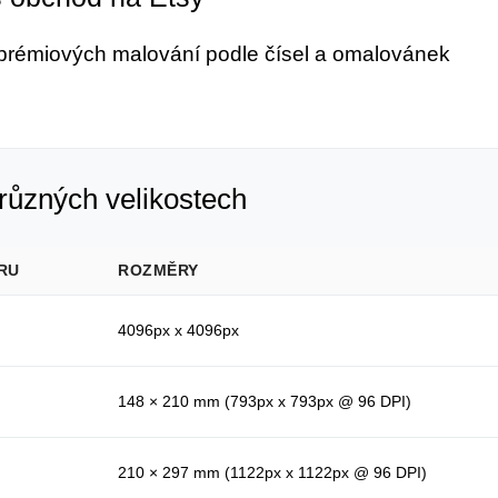
 prémiových malování podle čísel a omalovánek
různých velikostech
RU
ROZMĚRY
4096px x 4096px
148 × 210 mm (793px x 793px @ 96 DPI)
210 × 297 mm (1122px x 1122px @ 96 DPI)