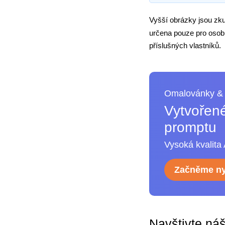
Vyšší obrázky jsou zk
určena pouze pro osobn
příslušných vlastníků.
Omalovánky & 
Vytvořené
promptu
Vysoká kvalita 
Začněme ny
Navštivte ná