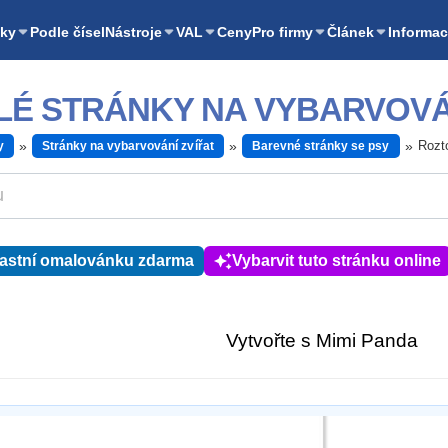
ky
Podle čísel
Nástroje
VAL
Ceny
Pro firmy
Článek
Informac
LÉ STRÁNKY NA VYBARVOVÁ
Rozt
y
Stránky na vybarvování zvířat
Barevné stránky se psy
lastní omalovánku zdarma
Vybarvit tuto stránku online
Vytvořte s Mimi Panda