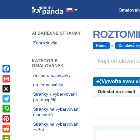
Omalován
ROZTOMI
AI BAREVNÉ STRÁNKY
Zobrazit vše
Home
Omalovánk
KATEGORIE
OMALOVÁNEK
Anime omalovánky
Facebook
Vytvořte svou v
na téma svátky
Gmail
Odeslat na e-mail
Stránky k vybarvování
X
pro dospělé
Telegram
Stránky na vybarvování
dinosaurů
WhatsApp
Stránky na vybarvování
Pinterest
zvířat
Reddit