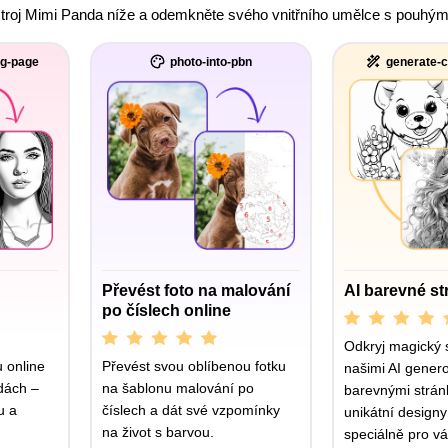
troj Mimi Panda níže a odemkněte svého vnitřního umělce s pouhým n
ng-page
photo-into-pbn
generate-c
Převést foto na malování
AI barevné st
po číslech online
Odkryj magický 
u online
Převést svou oblíbenou fotku
našimi AI gener
dách –
na šablonu malování po
barevnými strán
u a
číslech a dát své vzpomínky
unikátní designy
na život s barvou.
speciálně pro vá