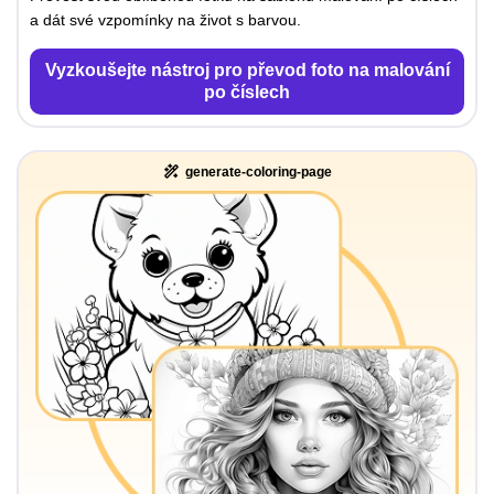
a dát své vzpomínky na život s barvou.
Vyzkoušejte nástroj pro převod foto na malování
po číslech
generate-coloring-page