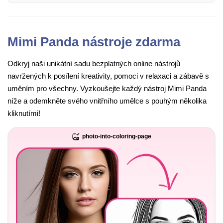
Mimi Panda nástroje zdarma
Odkryj naši unikátní sadu bezplatných online nástrojů
navržených k posílení kreativity, pomoci v relaxaci a zábavě s
uměním pro všechny. Vyzkoušejte každý nástroj Mimi Panda
níže a odemkněte svého vnitřního umělce s pouhým několika
kliknutími!
photo-into-coloring-page