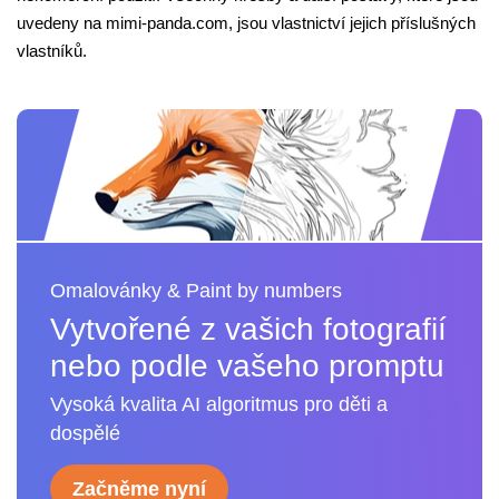
uvedeny na mimi-panda.com, jsou vlastnictví jejich příslušných
vlastníků.
Omalovánky & Paint by numbers
Vytvořené z vašich fotografií
nebo podle vašeho promptu
Vysoká kvalita AI algoritmus pro děti a
dospělé
Začněme nyní