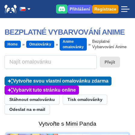
Přihlášení
Registrace
BEZPLATNÉ VYBARVOVÁNÍ ANIME
Bezplatné
Anime
Home
Omalovánky
Vybarvování Anime
omalovánky
Přejít
Vytvořte svou vlastní omalovánku zdarma
Vybarvit tuto stránku online
Stáhnout omalovánku
Tisk omalovánky
Odeslat na e-mail
Vytvořte s Mimi Panda