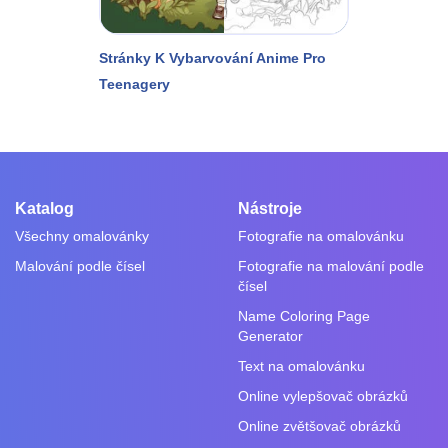
Stránky K Vybarvování Anime Pro
Teenagery
Katalog
Nástroje
Všechny omalovánky
Fotografie na omalovánku
Malování podle čísel
Fotografie na malování podle
čísel
Name Coloring Page
Generator
Text na omalovánku
Online vylepšovač obrázků
Online zvětšovač obrázků