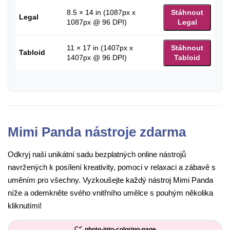
8.5 × 14 in (1087px x
Stáhnout
Legal
1087px @ 96 DPI)
Legal
11 × 17 in (1407px x
Stáhnout
Tabloid
1407px @ 96 DPI)
Tabloid
Mimi Panda nástroje zdarma
Odkryj naši unikátní sadu bezplatných online nástrojů
navržených k posílení kreativity, pomoci v relaxaci a zábavě s
uměním pro všechny. Vyzkoušejte každý nástroj Mimi Panda
níže a odemkněte svého vnitřního umělce s pouhým několika
kliknutími!
photo-into-coloring-page