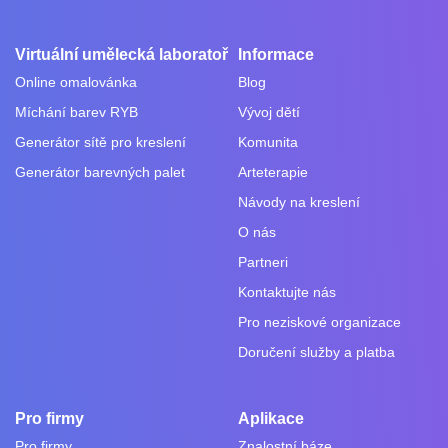
Virtuální umělecká laboratoř
Informace
Online omalovánka
Blog
Míchání barev RYB
Vývoj dětí
Generátor sítě pro kreslení
Komunita
Generátor barevných palet
Arteterapie
Návody na kreslení
O nás
Partneri
Kontaktujte nás
Pro neziskové organizace
Doručení služby a platba
Pro firmy
Aplikace
Pro firmy
Znalostní báze