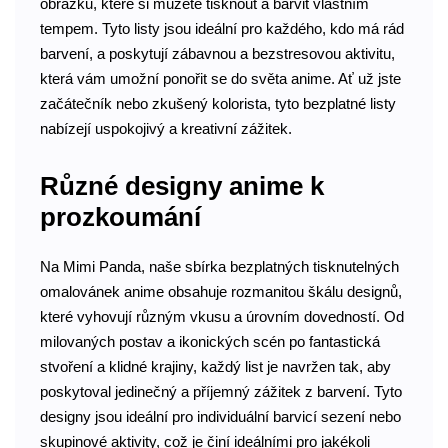
obrázků, které si můžete tisknout a barvit vlastním
tempem. Tyto listy jsou ideální pro každého, kdo má rád
barvení, a poskytují zábavnou a bezstresovou aktivitu,
která vám umožní ponořit se do světa anime. Ať už jste
začátečník nebo zkušený kolorista, tyto bezplatné listy
nabízejí uspokojivý a kreativní zážitek.
Různé designy anime k
prozkoumání
Na Mimi Panda, naše sbírka bezplatných tisknutelných
omalovánek anime obsahuje rozmanitou škálu designů,
které vyhovují různým vkusu a úrovním dovedností. Od
milovaných postav a ikonických scén po fantastická
stvoření a klidné krajiny, každý list je navržen tak, aby
poskytoval jedinečný a příjemný zážitek z barvení. Tyto
designy jsou ideální pro individuální barvicí sezení nebo
skupinové aktivity, což je činí ideálními pro jakékoli