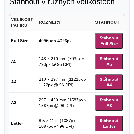
Stáhnout v různých velikostech
VELIKOST
ROZMĚRY
STÁHNOUT
PAPÍRU
Stáhnout
Full Size
4096px x 4096px
Full Size
148 × 210 mm (793px x
Stáhnout
A5
793px @ 96 DPI)
A5
210 × 297 mm (1122px x
Stáhnout
A4
1122px @ 96 DPI)
A4
297 × 420 mm (1587px x
Stáhnout
A3
1587px @ 96 DPI)
A3
8.5 × 11 in (1087px x
Stáhnout
Letter
1087px @ 96 DPI)
Letter