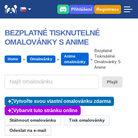
Přihlášení
Registrace
BEZPLATNÉ TISKNUTELNÉ
OMALOVÁNKY S ANIME
Bezplatné
Tisknutelné
Anime
Home
Omalovánky
Omalovánky S
omalovánky
Anime
Přejít
Vytvořte svou vlastní omalovánku zdarma
Vybarvit tuto stránku online
Stáhnout omalovánku
Tisk omalovánky
Odeslat na e-mail