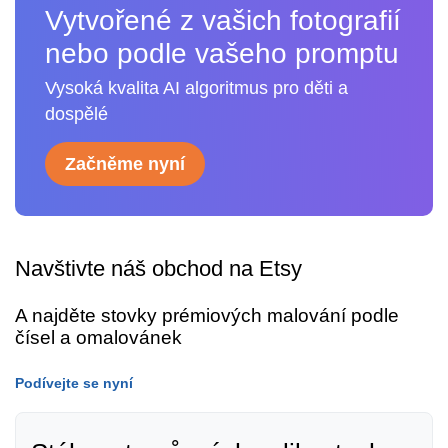
Vytvořené z vašich fotografií
nebo podle vašeho promptu
Vysoká kvalita AI algoritmus pro děti a
dospělé
Začněme nyní
Navštivte náš obchod na Etsy
A najděte stovky prémiových malování podle
čísel a omalovánek
Podívejte se nyní