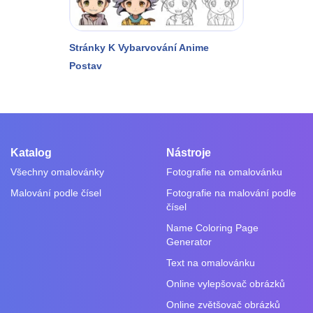
Stránky K Vybarvování Anime
Postav
Katalog
Nástroje
Všechny omalovánky
Fotografie na omalovánku
Malování podle čísel
Fotografie na malování podle
čísel
Name Coloring Page
Generator
Text na omalovánku
Online vylepšovač obrázků
Online zvětšovač obrázků