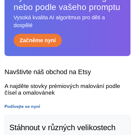
nebo podle vašeho promptu
Vysoká kvalita AI algoritmus pro děti a
dospělé
Začněme nyní
Navštivte náš obchod na Etsy
A najděte stovky prémiových malování podle
čísel a omalovánek
Podívejte se nyní
Stáhnout v různých velikostech