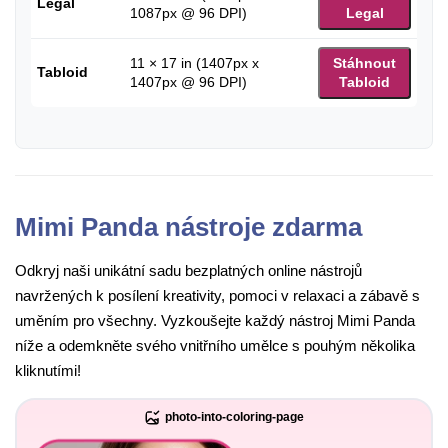
Legal
1087px @ 96 DPI)
Legal
11 × 17 in (1407px x
Stáhnout
Tabloid
1407px @ 96 DPI)
Tabloid
Mimi Panda nástroje zdarma
Odkryj naši unikátní sadu bezplatných online nástrojů
navržených k posílení kreativity, pomoci v relaxaci a zábavě s
uměním pro všechny. Vyzkoušejte každý nástroj Mimi Panda
níže a odemkněte svého vnitřního umělce s pouhým několika
kliknutími!
photo-into-coloring-page