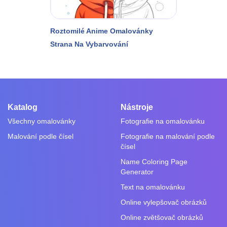
Roztomilé Anime Omalovánky
Strana Na Vybarvování
Katalog
Nástroje
Všechny omalovánky
Fotografie na omalovánku
Malování podle čísel
Fotografie na malování podle
čísel
Name Coloring Page
Generator
Text na omalovánku
Online vylepšovač obrázků
Online zvětšovač obrázků