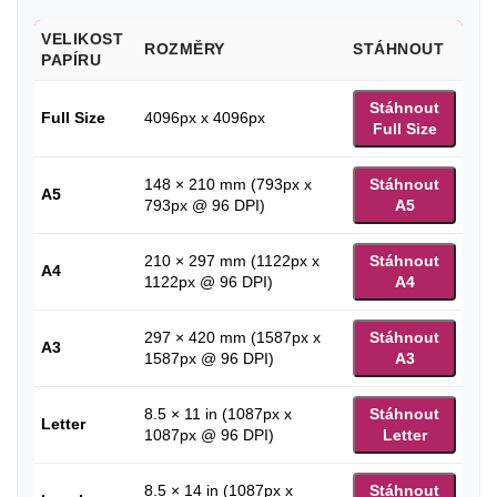
VELIKOST
ROZMĚRY
STÁHNOUT
PAPÍRU
Stáhnout
Full Size
4096px x 4096px
Full Size
148 × 210 mm (793px x
Stáhnout
A5
793px @ 96 DPI)
A5
210 × 297 mm (1122px x
Stáhnout
A4
1122px @ 96 DPI)
A4
297 × 420 mm (1587px x
Stáhnout
A3
1587px @ 96 DPI)
A3
8.5 × 11 in (1087px x
Stáhnout
Letter
1087px @ 96 DPI)
Letter
8.5 × 14 in (1087px x
Stáhnout