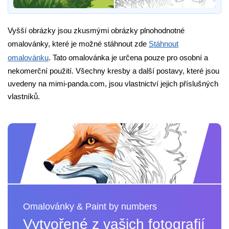
Vyšší obrázky jsou zkusmými obrázky plnohodnotné
omalovánky, které je možné stáhnout zde
Stáhnout
omalovánku
. Tato omalovánka je určena pouze pro osobní a
nekomerční použití. Všechny kresby a další postavy, které jsou
uvedeny na mimi-panda.com, jsou vlastnictví jejich příslušných
vlastníků.
Omalovánky & Paint by numbers
Vytvořené z vašich fotografií