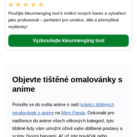
Použijte kleurmenging tool k mítění nových barev a vytváření
jako profesionál – perfektní pro umělce, děti a přemýšlivé
myšlenky!
Vyzkoušejte kleurmenging tool
Objevte tištěné omalovánky s
anime
Ponořte se do světa anime s naší
kolekcí tištěných
omalovánek s anime
na
Mimi Panda
. Dokonalé pro
nadšence do anime všech věkových kategorií, tyto
tištěné listy vám umožní oživit vaše oblíbené postavy a
scény živými barvami. Ať už jste nováček nebo