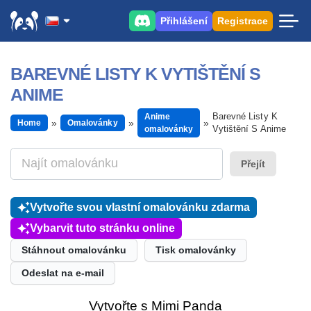
Přihlášení
Registrace
BAREVNÉ LISTY K VYTIŠTĚNÍ S
ANIME
Barevné Listy K
Anime
Home
Omalovánky
Vytištění S Anime
omalovánky
Přejít
Vytvořte svou vlastní omalovánku zdarma
Vybarvit tuto stránku online
Stáhnout omalovánku
Tisk omalovánky
Odeslat na e-mail
Vytvořte s Mimi Panda