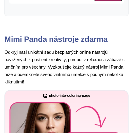
Mimi Panda nástroje zdarma
Odkryj naši unikátní sadu bezplatných online nástrojů
navržených k posílení kreativity, pomoci v relaxaci a zábavě s
uměním pro všechny. Vyzkoušejte každý nástroj Mimi Panda
níže a odemkněte svého vnitřního umělce s pouhým několika
kliknutími!
photo-into-coloring-page