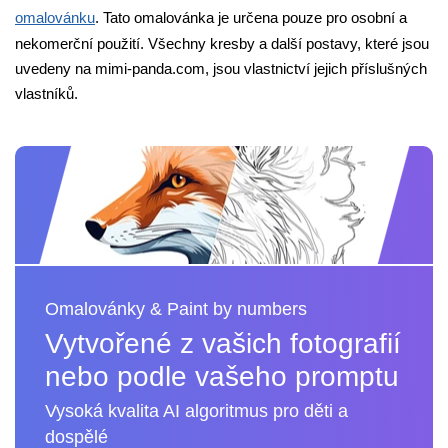
omalovánku
. Tato omalovánka je určena pouze pro osobní a
nekomerční použití. Všechny kresby a další postavy, které jsou
uvedeny na mimi-panda.com, jsou vlastnictví jejich příslušných
vlastníků.
Omalovánky & Paint by numbers
Vytvořené z vašich fotografií
nebo podle vašeho promptu
Vysoká kvalita AI algoritmus pro děti a
dospělé