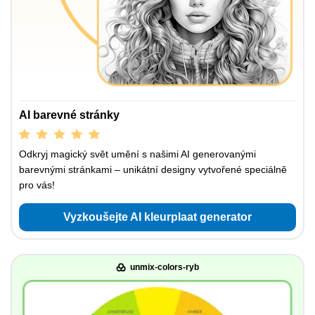
AI barevné stránky
Odkryj magický svět umění s našimi AI generovanými
barevnými stránkami – unikátní designy vytvořené speciálně
pro vás!
Vyzkoušejte AI kleurplaat generator
unmix-colors-ryb