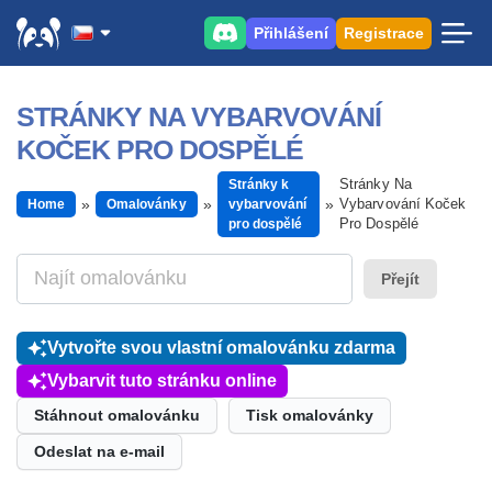
Přihlášení
Registrace
STRÁNKY NA VYBARVOVÁNÍ
KOČEK PRO DOSPĚLÉ
Stránky Na
Stránky k
Vybarvování Koček
Home
Omalovánky
vybarvování
Pro Dospělé
pro dospělé
Přejít
Vytvořte svou vlastní omalovánku zdarma
Vybarvit tuto stránku online
Stáhnout omalovánku
Tisk omalovánky
Odeslat na e-mail