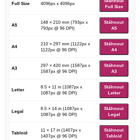
Stáhnout
Full Size
4096px x 4096px
Full Size
148 × 210 mm (793px x
Stáhnout
A5
793px @ 96 DPI)
A5
210 × 297 mm (1122px x
Stáhnout
A4
1122px @ 96 DPI)
A4
297 × 420 mm (1587px x
Stáhnout
A3
1587px @ 96 DPI)
A3
8.5 × 11 in (1087px x
Stáhnout
Letter
1087px @ 96 DPI)
Letter
8.5 × 14 in (1087px x
Stáhnout
Legal
1087px @ 96 DPI)
Legal
11 × 17 in (1407px x
Stáhnout
Tabloid
1407px @ 96 DPI)
Tabloid