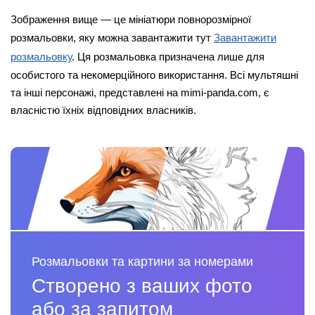
Зображення вище — це мініатюри повнорозмірної
розмальовки, яку можна завантажити тут
Завантажити
розмальовку
. Ця розмальовка призначена лише для
особистого та некомерційного використання. Всі мультяшні
та інші персонажі, представлені на mimi-panda.com, є
власністю їхніх відповідних власників.
Розмальовки та картини за номерами
Створено з ваших фото
або за запитом