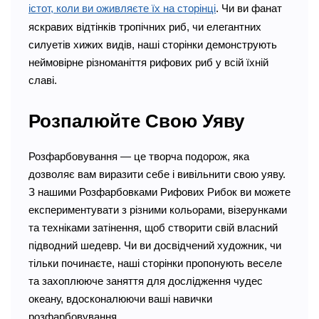
істот, коли ви оживляєте їх на сторінці
. Чи ви фанат
яскравих відтінків тропічних риб, чи елегантних
силуетів хижих видів, наші сторінки демонструють
неймовірне різноманіття рифових риб у всій їхній
славі.
Розпалюйте Свою Уяву
Розфарбовування — це творча подорож, яка
дозволяє вам виразити себе і вивільнити свою уяву.
З нашими Розфарбовками Рифових Рибок ви можете
експериментувати з різними кольорами, візерунками
та техніками затінення, щоб створити свій власний
підводний шедевр. Чи ви досвідчений художник, чи
тільки починаєте, наші сторінки пропонують веселе
та захоплююче заняття для дослідження чудес
океану, вдосконалюючи ваші навички
розфарбовування.