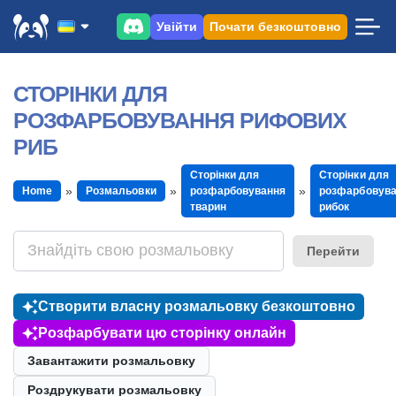
Увійти
Почати безкоштовно
СТОРІНКИ ДЛЯ
РОЗФАРБОВУВАННЯ РИФОВИХ
РИБ
Сторінки для
Сторінки для
Home
Розмальовки
розфарбовування
розфарбовув
тварин
рибок
Перейти
Створити власну розмальовку безкоштовно
Розфарбувати цю сторінку онлайн
Завантажити розмальовку
Роздрукувати розмальовку