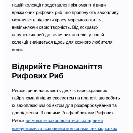
нашій колекції представлені різноманітні види
вражаючих рифових риб, що пропонують захопливу
можливість відкрити красу морського життя,
вивільняючи свою творчість. Від яскравих
клоунських риб до величних ангелів, у нашій
колекції знайдеться щось для кожного любителя
води.
Відкрийте Різноманіття
Рифових Риб
Рифові риби населяють деякі з найяскравіших і
найрізноманітніших екосистем на планеті, що робить
їх захоплюючим об’єктом для розфарбовування та
дослідження. З нашими Розфарбовками Рифових
Рибок
ви можете захоплюватися складними
візерунками та яскравими кольорами цих морських