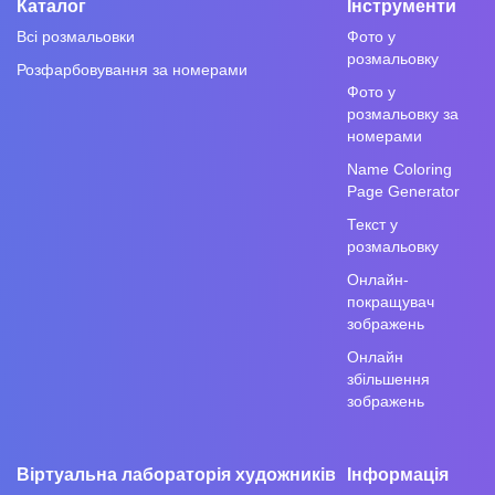
Каталог
Інструменти
Всі розмальовки
Фото у
розмальовку
Розфарбовування за номерами
Фото у
розмальовку за
номерами
Name Coloring
Page Generator
Текст у
розмальовку
Онлайн-
покращувач
зображень
Онлайн
збільшення
зображень
Віртуальна лабораторія художників
Інформація