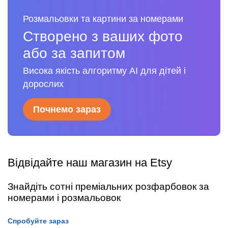
Розмальовки та картини за номерами
Створено з ваших фото
або за запитом
Висока якість алгоритму AI для дітей і
дорослих
Почнемо зараз
Відвідайте наш магазин на Etsy
Знайдіть сотні преміальних розфарбовок за
номерами і розмальовок
Спробуйте зараз