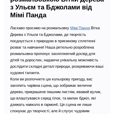
з Ульєм та Бджолами від
Мімі Панда
Ласкаво просимо на розмальовку
Мімі Панда
Вітка
Дерева з Ульєм та Бджолами, де творчість
поєднується з природою в приємному сплетенні
розваг та навчання! Наша ретельно розроблена
розмальовка пропонує захоплюючий досвід для
дітей та дорослих, надаючи унікальну можливість
дослідити складні деталі природи, розкриваючи ваші
художні таланти.
Коли ви розпочнете цю кольорову пригоду, вас
захопить чарівна сцена, що зображає величне
дерево, прикрашене пишним листям, жвавий вулик,
що влаштувався серед гілок, та милих бджіл, які
дзижать навколо в гармонії. Ця сцена не лише
спонукає до творчості, але й слугує чудовим