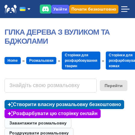
Увійти
Почати безкоштовно
ГІЛКА ДЕРЕВА З ВУЛИКОМ ТА
БДЖОЛАМИ
Сторінки для
Сторінки для
Home
Розмальовки
розфарбовування
розфарбовув
тварин
комах
Перейти
Створити власну розмальовку безкоштовно
Розфарбувати цю сторінку онлайн
Завантажити розмальовку
Роздрукувати розмальовку