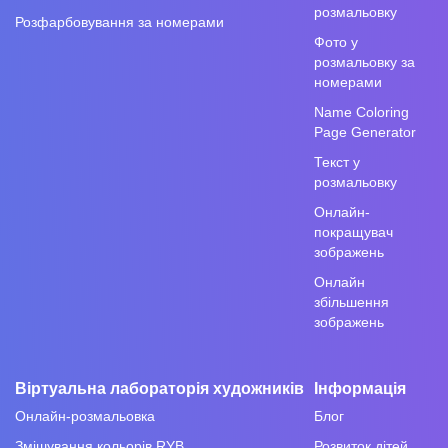
розмальовку
Розфарбовування за номерами
Фото у
розмальовку за
номерами
Name Coloring
Page Generator
Текст у
розмальовку
Онлайн-
покращувач
зображень
Онлайн
збільшення
зображень
Віртуальна лабораторія художників
Інформація
Онлайн-розмальовка
Блог
Змішування кольорів RYB
Розвиток дітей