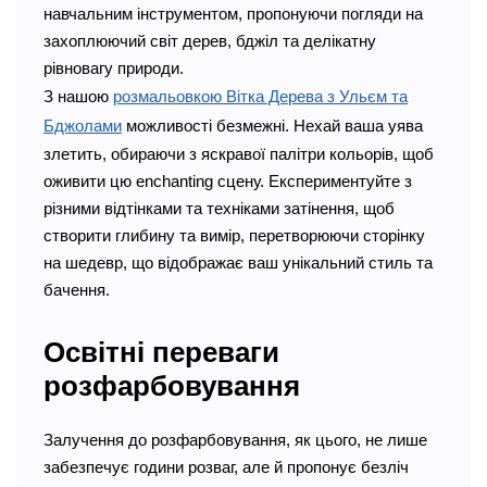
навчальним інструментом, пропонуючи погляди на
захоплюючий світ дерев, бджіл та делікатну
рівновагу природи.
З нашою
розмальовкою Вітка Дерева з Ульєм та
Бджолами
можливості безмежні. Нехай ваша уява
злетить, обираючи з яскравої палітри кольорів, щоб
оживити цю enchanting сцену. Експериментуйте з
різними відтінками та техніками затінення, щоб
створити глибину та вимір, перетворюючи сторінку
на шедевр, що відображає ваш унікальний стиль та
бачення.
Освітні переваги
розфарбовування
Залучення до розфарбовування, як цього, не лише
забезпечує години розваг, але й пропонує безліч