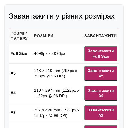
Завантажити у різних розмірах
РОЗМІР
РОЗМІРИ
ЗАВАНТАЖИТИ
ПАПЕРУ
Завантажити
Full Size
4096px x 4096px
Full Size
148 × 210 mm (793px x
Завантажити
A5
793px @ 96 DPI)
A5
210 × 297 mm (1122px x
Завантажити
A4
1122px @ 96 DPI)
A4
297 × 420 mm (1587px x
Завантажити
A3
1587px @ 96 DPI)
A3