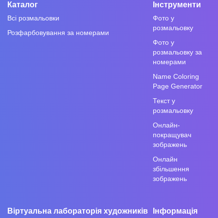
Каталог
Інструменти
Всі розмальовки
Фото у
розмальовку
Розфарбовування за номерами
Фото у
розмальовку за
номерами
Name Coloring
Page Generator
Текст у
розмальовку
Онлайн-
покращувач
зображень
Онлайн
збільшення
зображень
Віртуальна лабораторія художників
Інформація