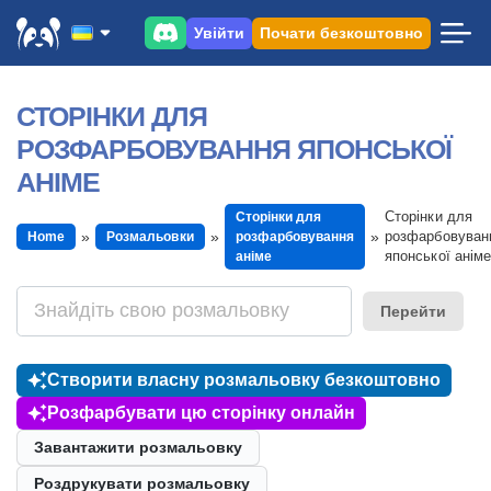
Увійти
Почати безкоштовно
СТОРІНКИ ДЛЯ
РОЗФАРБОВУВАННЯ ЯПОНСЬКОЇ
АНІМЕ
Сторінки для
Сторінки для
розфарбовуван
Home
Розмальовки
розфарбовування
японської аніме
аніме
Перейти
Створити власну розмальовку безкоштовно
Розфарбувати цю сторінку онлайн
Завантажити розмальовку
Роздрукувати розмальовку