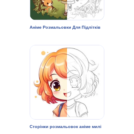
Аніме Розмальовки Для Підлітків
Сторінки розмальовок аніме милі