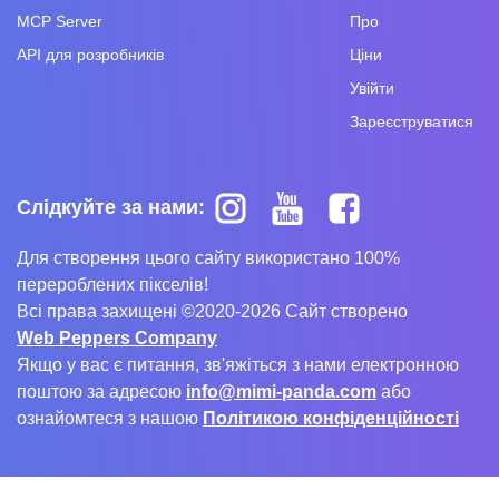
MCP Server
Про
API для розробників
Ціни
Увійти
Зареєструватися
Слідкуйте за нами:
Для створення цього сайту використано 100%
перероблених пікселів!
Всі права захищені ©2020-2026 Сайт створено
Web Peppers Company
Якщо у вас є питання, зв'яжіться з нами електронною
поштою за адресою
info@mimi-panda.com
або
ознайомтеся з нашою
Політикою конфіденційності