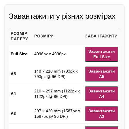
Завантажити у різних розмірах
РОЗМІР
РОЗМІРИ
ЗАВАНТАЖИТИ
ПАПЕРУ
Завантажити
Full Size
4096px x 4096px
Full Size
148 × 210 mm (793px x
Завантажити
A5
793px @ 96 DPI)
A5
210 × 297 mm (1122px x
Завантажити
A4
1122px @ 96 DPI)
A4
297 × 420 mm (1587px x
Завантажити
A3
1587px @ 96 DPI)
A3