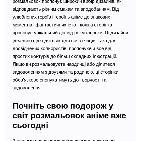
розмальовок пропонує широкий вибір дизайнів, які
відповідають різним смакам та вподобанням. Від
улюблених героїв і героїнь аніме до знакових
моментів і фантастичних істот, кожна сторінка
пропонує унікальний досвід розмальовки. Ці дизайни
ідеально підходять як для початківців, так і для
досвідчених кольористів, пропонуючи все від
простих контурів до більш складних ілюстрацій.
Якщо ви розмальовуєте наодинці або ділитеся
задоволенням з друзями та родиною, ці сторінки
обов’язково спонукатимуть до творчості та
задоволення.
Почніть свою подорож у
світ розмальовок аніме вже
сьогодні
З нашими японськими аніме розмальовками ви