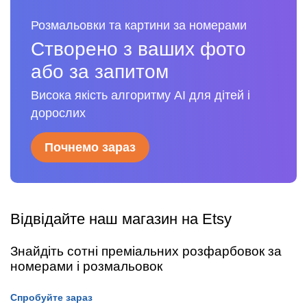
Розмальовки та картини за номерами
Створено з ваших фото
або за запитом
Висока якість алгоритму AI для дітей і
дорослих
Почнемо зараз
Відвідайте наш магазин на Etsy
Знайдіть сотні преміальних розфарбовок за
номерами і розмальовок
Спробуйте зараз