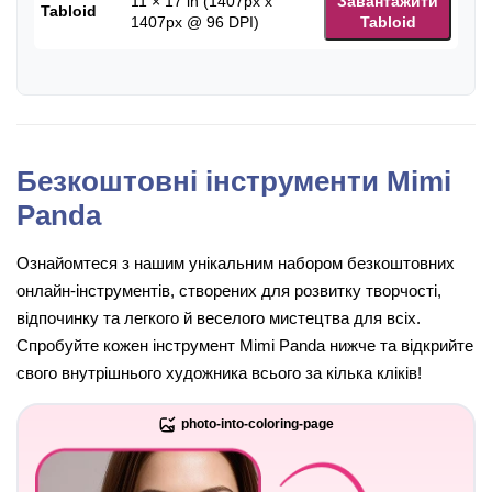
11 × 17 in (1407px x
Завантажити
Tabloid
1407px @ 96 DPI)
Tabloid
Безкоштовні інструменти Mimi
Panda
Ознайомтеся з нашим унікальним набором безкоштовних
онлайн-інструментів, створених для розвитку творчості,
відпочинку та легкого й веселого мистецтва для всіх.
Спробуйте кожен інструмент Mimi Panda нижче та відкрийте
свого внутрішнього художника всього за кілька кліків!
photo-into-coloring-page