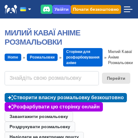
Увійти
Почати безкоштовно
МИЛИЙ КАВАЇ АНІМЕ
РОЗМАЛЬОВКИ
Милий Каваї
Сторінки для
Аніме
Home
Розмальовки
розфарбовування
Розмальовки
аніме
Перейти
Створити власну розмальовку безкоштовно
Розфарбувати цю сторінку онлайн
Завантажити розмальовку
Роздрукувати розмальовку
Надіслати на електронну пошту