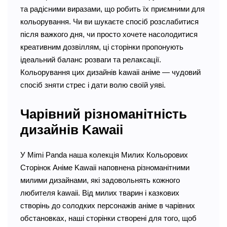
та радісними виразами, що робить їх приємними для
кольорування. Чи ви шукаєте спосіб розслабитися
після важкого дня, чи просто хочете насолодитися
креативним дозвіллям, ці сторінки пропонують
ідеальний баланс розваги та релаксації.
Кольорування цих дизайнів kawaii аніме — чудовий
спосіб зняти стрес і дати волю своїй уяві.
Чарівний різноманітність
дизайнів Kawaii
У Mimi Panda наша колекція Милих Кольорових
Сторінок Аніме Kawaii наповнена різноманітними
милими дизайнами, які задовольнять кожного
любителя kawaii. Від милих тварин і казкових
створінь до солодких персонажів аніме в чарівних
обстановках, наші сторінки створені для того, щоб