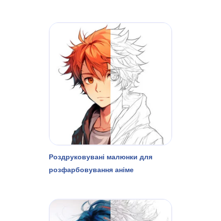
Роздруковувані малюнки для
розфарбовування аніме