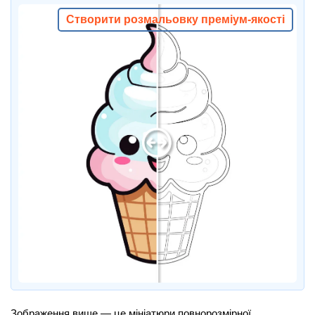
Створити розмальовку преміум-якості
Зображення вище — це мініатюри повнорозмірної