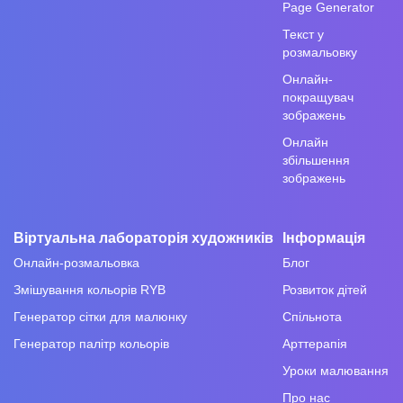
Page Generator
Текст у
розмальовку
Онлайн-
покращувач
зображень
Онлайн
збільшення
зображень
Віртуальна лабораторія художників
Інформація
Онлайн-розмальовка
Блог
Змішування кольорів RYB
Розвиток дітей
Генератор сітки для малюнку
Спільнота
Генератор палітр кольорів
Арттерапія
Уроки малювання
Про нас