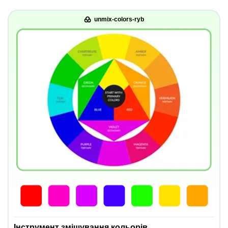
unmix-colors-ryb
Інструмент змішування кольорів