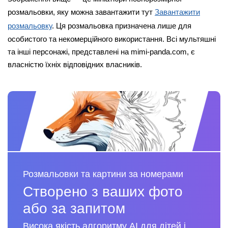
розмальовки, яку можна завантажити тут
Завантажити
розмальовку
. Ця розмальовка призначена лише для
особистого та некомерційного використання. Всі мультяшні
та інші персонажі, представлені на mimi-panda.com, є
власністю їхніх відповідних власників.
Розмальовки та картини за номерами
Створено з ваших фото
або за запитом
Висока якість алгоритму AI для дітей і