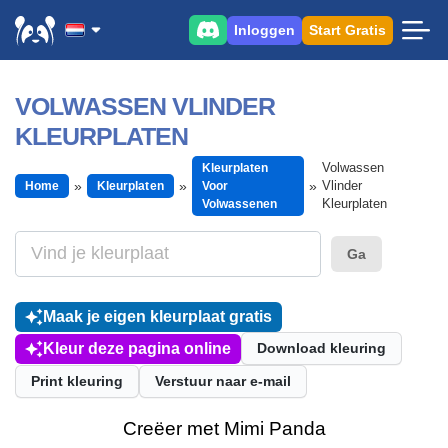
Inloggen
Start Gratis
VOLWASSEN VLINDER
KLEURPLATEN
Volwassen
Kleurplaten
Vlinder
Home
Kleurplaten
Voor
Kleurplaten
Volwassenen
Ga
Maak je eigen kleurplaat gratis
Kleur deze pagina online
Download kleuring
Print kleuring
Verstuur naar e-mail
Creëer met Mimi Panda