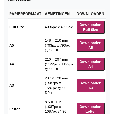
PAPIERFORMAAT
AFMETINGEN
DOWNLOADEN
Downloaden
Full Size
4096px x 4096px
Full Size
148 × 210 mm
Downloaden
A5
(793px x 793px
A5
@ 96 DPI)
210 × 297 mm
Downloaden
A4
(1122px x 1122px
A4
@ 96 DPI)
297 × 420 mm
(1587px x
Downloaden
A3
1587px @ 96
A3
DPI)
8.5 × 11 in
(1087px x
Downloaden
Letter
1087px @ 96
Letter