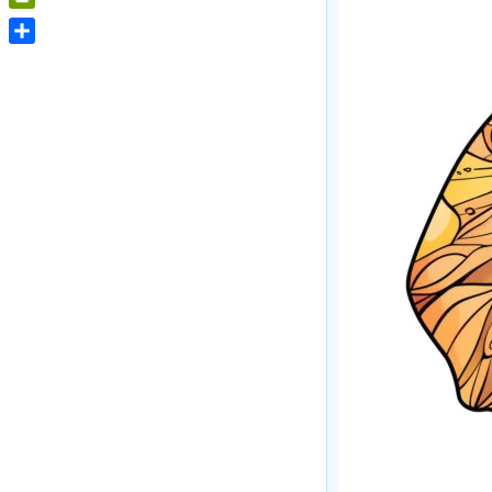
PrintFriendly
Share