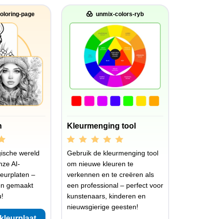
oloring-page
unmix-colors-ryb
n
Kleurmenging tool
ische wereld
Gebruik de kleurmenging tool
nze AI-
om nieuwe kleuren te
eurplaten –
verkennen en te creëren als
en gemaakt
een professional – perfect voor
u!
kunstenaars, kinderen en
nieuwsgierige geesten!
kleurplaat