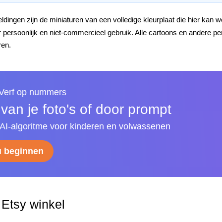
dingen zijn de miniaturen van een volledige kleurplaat die hier kan
oor persoonlijk en niet-commercieel gebruik. Alle cartoons en ander
ren.
 Verf op nummers
an je foto's of door prompt
I-algoritme voor kinderen en volwassenen
u beginnen
Etsy winkel