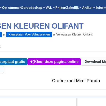
Op nummer
Gereedschap
VAL
Prijzen
Zakelijk
Artikel
Inform
EN KLEUREN OLIFANT
Volwassen Kleuren Olifant
Kleurplaten Voor Volwassenen
eurplaat gratis
Kleur deze pagina online
Download kl
l
Creëer met Mimi Panda