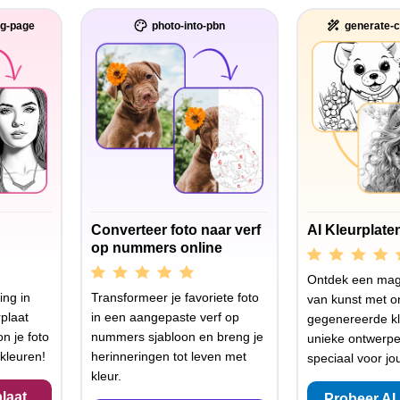
ng-page
photo-into-pbn
generate-c
Converteer foto naar verf
AI Kleurplate
op nummers online
Ontdek een mag
ing in
Transformeer je favoriete foto
van kunst met o
plaat
in een aangepaste verf op
gegenereerde kl
n je foto
nummers sjabloon en breng je
unieke ontwerp
kleuren!
herinneringen tot leven met
speciaal voor jo
kleur.
laat
Probeer AI 