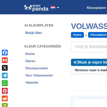
Kleurplaten
VOLWASS
AI KLEURPLATEN
Bekijk Alles
Home
Kleurplaten
KLEUR CATEGORIEËN
Anime
Facebook
Dieren
Maak je eigen kl
Gmail
Dinosaurussen
Verstuur naar e-mai
X
Voor Volwassenen
Telegram
Vakantie
WhatsApp
Pinterest
Reddit