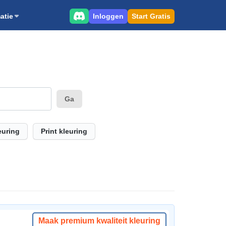
Inloggen
Start Gratis
atie
Ga
euring
Print kleuring
Maak premium kwaliteit kleuring