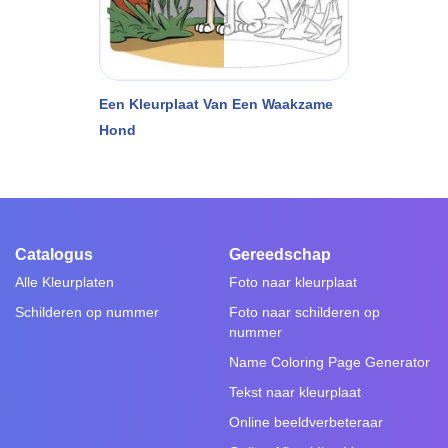
Een Kleurplaat Van Een Waakzame
Hond
Catalogus
Gereedschap
Alle Kleurplaten
Foto naar kleurplaat
Schilderen op nummer
Foto naar schilderen op
nummer
Name Coloring Page Generator
Tekst naar kleurplaat
Online beeldverbeteraar