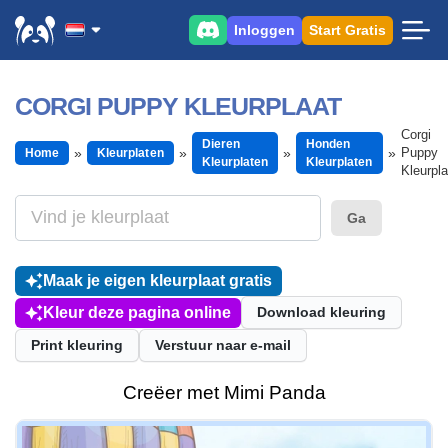
Inloggen
Start Gratis
CORGI PUPPY KLEURPLAAT
Corgi
Dieren
Honden
Puppy
Home
Kleurplaten
Kleurplaten
Kleurplaten
Kleurpla
Ga
Maak je eigen kleurplaat gratis
Kleur deze pagina online
Download kleuring
Print kleuring
Verstuur naar e-mail
Creëer met Mimi Panda