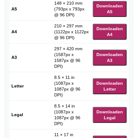
148 × 210 mm
Downloaden
A5
(793px x 793px
A5
@ 96 DPI)
210 × 297 mm
Downloaden
A4
(1122px x 1122px
A4
@ 96 DPI)
297 × 420 mm
(1587px x
Downloaden
A3
1587px @ 96
A3
DPI)
8.5 × 11 in
(1087px x
Downloaden
Letter
1087px @ 96
Letter
DPI)
8.5 × 14 in
(1087px x
Downloaden
Legal
1087px @ 96
Legal
DPI)
11 × 17 in