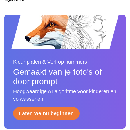
Kleur platen & Verf op nummers
Gemaakt van je foto's of
door prompt
Hoogwaardige AI-algoritme voor kinderen en
volwassenen
Laten we nu beginnen