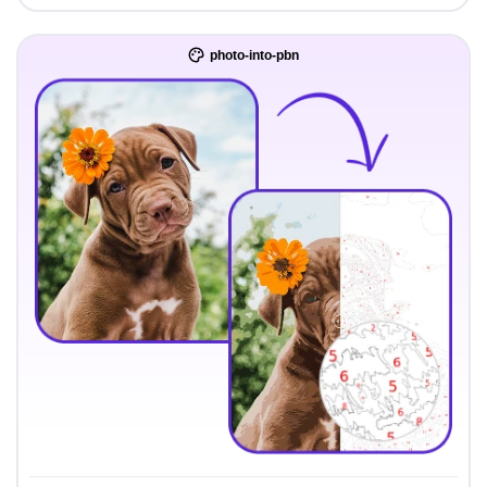
photo-into-pbn