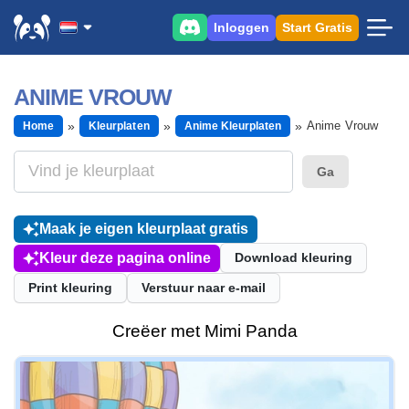
Inloggen
Start Gratis
ANIME VROUW
Anime Vrouw
Home
Kleurplaten
Anime Kleurplaten
Ga
Maak je eigen kleurplaat gratis
Kleur deze pagina online
Download kleuring
Print kleuring
Verstuur naar e-mail
Creëer met Mimi Panda