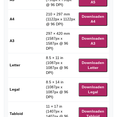
A5
@ 96 DPI)
210 × 297 mm
Downloaden
A4
(1122px x 1122px
A4
@ 96 DPI)
297 × 420 mm
(1587px x
Downloaden
A3
1587px @ 96
A3
DPI)
8.5 × 11 in
(1087px x
Downloaden
Letter
1087px @ 96
Letter
DPI)
8.5 × 14 in
(1087px x
Downloaden
Legal
1087px @ 96
Legal
DPI)
11 × 17 in
(1407px x
Downloaden
Tabloid
1407px @ 96
Tabloid