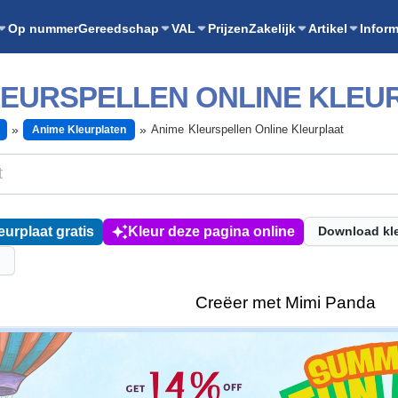
Op nummer
Gereedschap
VAL
Prijzen
Zakelijk
Artikel
Inform
LEURSPELLEN ONLINE KLEU
Anime Kleurspellen Online Kleurplaat
Anime Kleurplaten
eurplaat gratis
Kleur deze pagina online
Download kl
l
Creëer met Mimi Panda