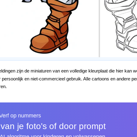
dingen zijn de miniaturen van een volledige kleurplaat die hier kan
oor persoonlijk en niet-commercieel gebruik. Alle cartoons en ander
ren.
 Verf op nummers
an je foto's of door prompt
I-algoritme voor kinderen en volwassenen