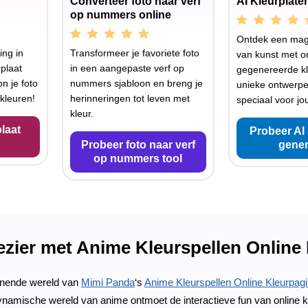
Converteer foto naar verf
AI Kleurplate
op nummers online
Ontdek een mag
ing in
Transformeer je favoriete foto
van kunst met o
plaat
in een aangepaste verf op
gegenereerde kl
n je foto
nummers sjabloon en breng je
unieke ontwerp
kleuren!
herinneringen tot leven met
speciaal voor jo
kleur.
laat
Probeer AI 
Probeer foto naar verf
gener
op nummers tool
ezier met Anime Kleurspellen Online
nende wereld van
Mimi Panda
‘s
Anime Kleurspellen Online Kleurpagi
ynamische wereld van anime ontmoet de interactieve fun van online k