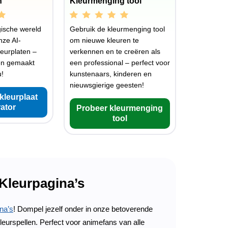
n
Kleurmenging tool
ische wereld
Gebruik de kleurmenging tool
nze AI-
om nieuwe kleuren te
eurplaten –
verkennen en te creëren als
en gemaakt
een professional – perfect voor
u!
kunstenaars, kinderen en
nieuwsgierige geesten!
kleurplaat
ator
Probeer kleurmenging
tool
 Kleurpagina’s
na’s
! Dompel jezelf onder in onze betoverende
leurspellen. Perfect voor animefans van alle