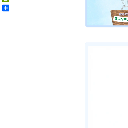
PrintFriendly
Share