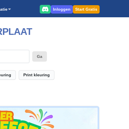
Inloggen
Start Gratis
atie
RPLAAT
Ga
euring
Print kleuring