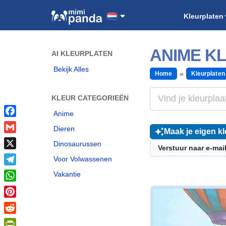
Kleurplaten
ANIME K
AI KLEURPLATEN
Bekijk Alles
Home
Kleurplaten
KLEUR CATEGORIEËN
Anime
Facebook
Dieren
Maak je eigen kl
Gmail
Dinosaurussen
Verstuur naar e-mai
X
Voor Volwassenen
Telegram
Vakantie
WhatsApp
Pinterest
Reddit