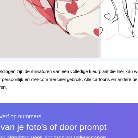
dingen zijn de miniaturen van een volledige kleurplaat die hier kan
oor persoonlijk en niet-commercieel gebruik. Alle cartoons en ander
ren.
 Verf op nummers
an je foto's of door prompt
I-algoritme voor kinderen en volwassenen