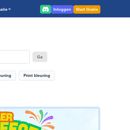
Inloggen
Start Gratis
atie
Ga
euring
Print kleuring