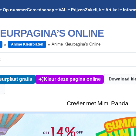
Op nummer
Gereedschap
VAL
Prijzen
Zakelijk
Artikel
Inform
LEURPAGINA’S ONLINE
Anime Kleurpagina’s Online
Anime Kleurplaten
eurplaat gratis
Kleur deze pagina online
Download kl
l
Creëer met Mimi Panda