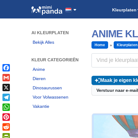
Kleurplaten
ANIME K
AI KLEURPLATEN
Bekijk Alles
Home
Kleurplaten
KLEUR CATEGORIEËN
Anime
Facebook
Dieren
Maak je eigen kl
Gmail
Dinosaurussen
Verstuur naar e-mai
X
Voor Volwassenen
Telegram
Vakantie
WhatsApp
Pinterest
Reddit