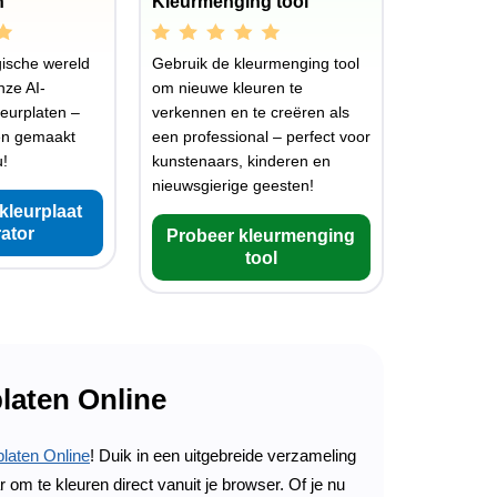
n
Kleurmenging tool
ische wereld
Gebruik de kleurmenging tool
nze AI-
om nieuwe kleuren te
eurplaten –
verkennen en te creëren als
en gemaakt
een professional – perfect voor
u!
kunstenaars, kinderen en
nieuwsgierige geesten!
kleurplaat
ator
Probeer kleurmenging
tool
laten Online
laten Online
! Duik in een uitgebreide verzameling
m te kleuren direct vanuit je browser. Of je nu