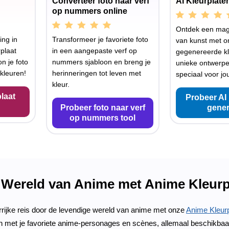
Converteer foto naar verf
AI Kleurplate
op nummers online
Ontdek een mag
ing in
Transformeer je favoriete foto
van kunst met o
plaat
in een aangepaste verf op
gegenereerde kl
n je foto
nummers sjabloon en breng je
unieke ontwerp
kleuren!
herinneringen tot leven met
speciaal voor jo
kleur.
laat
Probeer AI 
Probeer foto naar verf
gener
op nummers tool
 Wereld van Anime met Anime Kleurp
rrijke reis door de levendige wereld van anime met onze
Anime Kleurp
 met je favoriete anime-personages en scènes, allemaal beschikbaar o