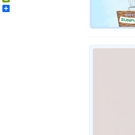
PrintFriendly
Share