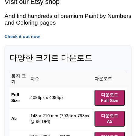
Visit our Etsy shop
And find hundreds of premium Paint by Numbers
and Coloring pages
Check it out now
다양한 크기로 다운로드
용지 크
치수
다운로드
기
Full
다운로드
4096px x 4096px
Size
Full Size
148 × 210 mm (793px x 793px
다운로드
A5
@ 96 DPI)
A5