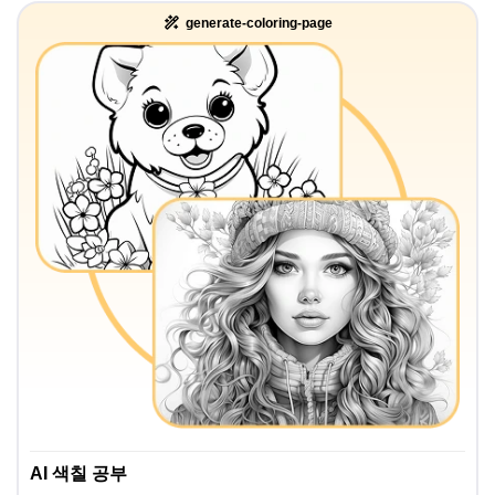
generate-coloring-page
AI 색칠 공부