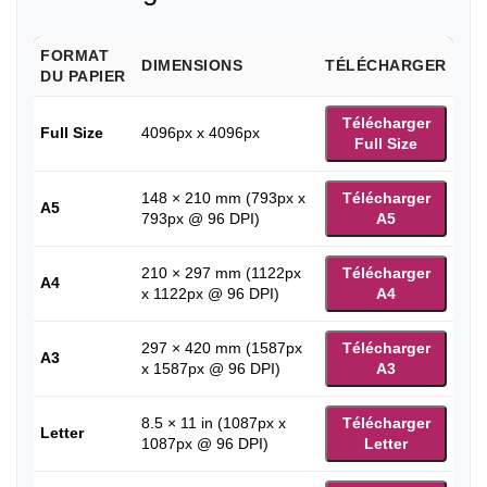
FORMAT
DIMENSIONS
TÉLÉCHARGER
DU PAPIER
Télécharger
Full Size
4096px x 4096px
Full Size
148 × 210 mm (793px x
Télécharger
A5
793px @ 96 DPI)
A5
210 × 297 mm (1122px
Télécharger
A4
x 1122px @ 96 DPI)
A4
297 × 420 mm (1587px
Télécharger
A3
x 1587px @ 96 DPI)
A3
8.5 × 11 in (1087px x
Télécharger
Letter
1087px @ 96 DPI)
Letter