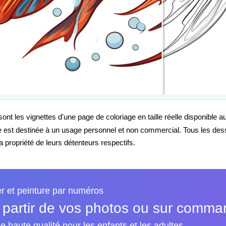
nt les vignettes d'une page de coloriage en taille réelle disponible 
e est destinée à un usage personnel et non commercial. Tous les de
propriété de leurs détenteurs respectifs.
er et peinture par numéros
 partir de vos photos ou sur comm
e haute qualité pour les enfants et les adultes