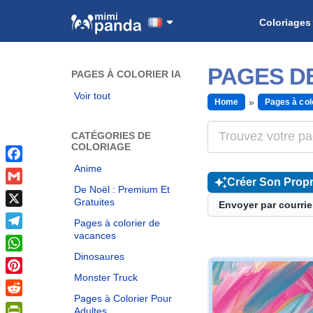
Coloriages
PAGES D
PAGES À COLORIER IA
Voir tout
Home
Pages à col
CATÉGORIES DE
COLORIAGE
Anime
Facebook
Créer Son Propr
De Noël : Premium Et
Gmail
Gratuites
Envoyer par courrie
X
Pages à colorier de
vacances
Telegram
Dinosaures
WhatsApp
Monster Truck
Pinterest
Pages à Colorier Pour
Reddit
Adultes