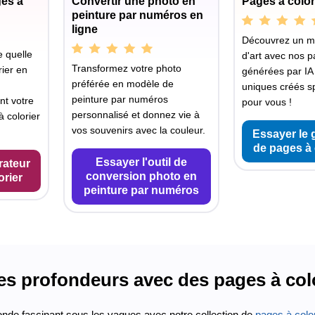
ges à
Convertir une photo en
Pages à color
peinture par numéros en
ligne
Découvrez un 
 quelle
d'art avec nos p
Transformez votre photo
ier en
générées par IA
préférée en modèle de
uniques créés s
peinture par numéros
nt votre
pour vous !
personnalisé et donnez vie à
 colorier
vos souvenirs avec la couleur.
Essayer le 
de pages à 
Essayer l'outil de
rateur
conversion photo en
orier
peinture par numéros
les profondeurs avec des pages à col
nde fascinant sous les vagues avec notre collection de
pages à colo