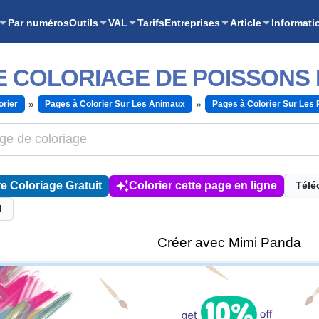
Par numéros
Outils
VAL
Tarifs
Entreprises
Article
Informati
E COLORIAGE DE POISSONS
orier
Pages à Colorier Sur Les Animaux
Pages à Colorier Sur Les
e Coloriage Gratuit
Colorier cette page en ligne
Télé
l
Créer avec Mimi Panda