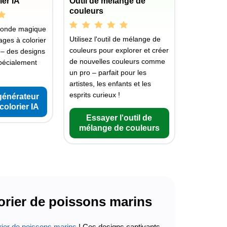
ier IA
Outil de mélange de
couleurs
monde magique
Utilisez l'outil de mélange de
ages à colorier
couleurs pour explorer et créer
 – des designs
de nouvelles couleurs comme
pécialement
un pro – parfait pour les
artistes, les enfants et les
esprits curieux !
générateur
colorier IA
Essayer l'outil de
mélange de couleurs
orier de poissons marins
rier de poissons marins
! Ces designs captivants