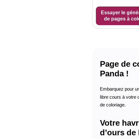
Essayer le géné
de pages à col
Page de co
Panda !
Embarquez pour un 
libre cours à votre 
de coloriage.
Votre havr
d’ours de 