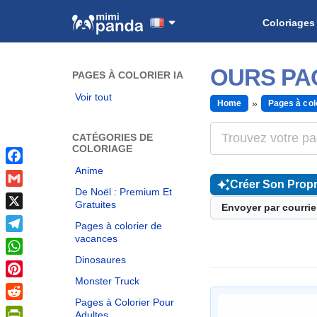
Coloriages
OURS PA
PAGES À COLORIER IA
Voir tout
Home
Pages à col
CATÉGORIES DE
COLORIAGE
Anime
Facebook
Créer Son Propr
De Noël : Premium Et
Gmail
Gratuites
Envoyer par courrie
X
Pages à colorier de
vacances
Telegram
Dinosaures
WhatsApp
Monster Truck
Pinterest
Pages à Colorier Pour
Reddit
Adultes