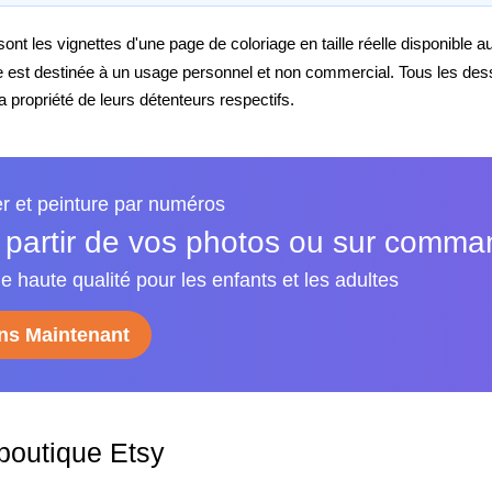
nt les vignettes d'une page de coloriage en taille réelle disponible 
e est destinée à un usage personnel et non commercial. Tous les de
propriété de leurs détenteurs respectifs.
er et peinture par numéros
 partir de vos photos ou sur comm
e haute qualité pour les enfants et les adultes
s Maintenant
 boutique Etsy