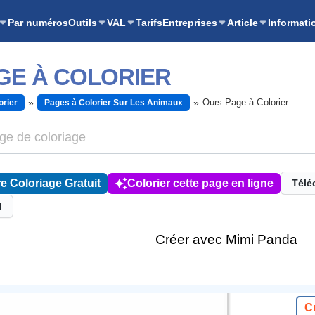
Par numéros
Outils
VAL
Tarifs
Entreprises
Article
Informati
GE À COLORIER
Ours Page à Colorier
orier
Pages à Colorier Sur Les Animaux
e Coloriage Gratuit
Colorier cette page en ligne
Télé
l
Créer avec Mimi Panda
C