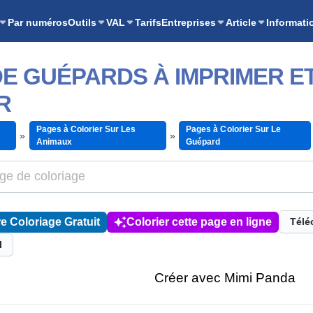
Par numéros
Outils
VAL
Tarifs
Entreprises
Article
Informati
E GUÉPARDS À IMPRIMER E
R
Pages à Colorier Sur Les
Pages à Colorier Sur Le
Animaux
Guépard
e Coloriage Gratuit
Colorier cette page en ligne
Télé
l
Créer avec Mimi Panda