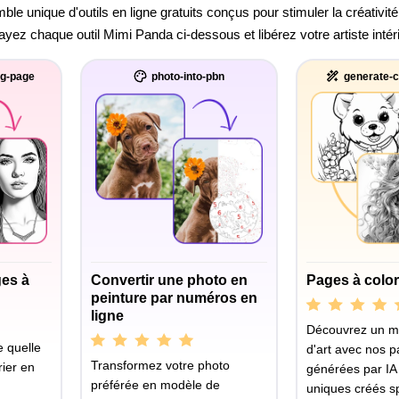
e unique d'outils en ligne gratuits conçus pour stimuler la créativité
sayez chaque outil Mimi Panda ci-dessous et libérez votre artiste intér
ng-page
photo-into-pbn
generate-c
ges à
Convertir une photo en
Pages à color
peinture par numéros en
ligne
Découvrez un 
 quelle
d'art avec nos p
Transformez votre photo
ier en
générées par IA
préférée en modèle de
uniques créés s