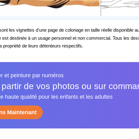
nt les vignettes d'une page de coloriage en taille réelle disponible 
e est destinée à un usage personnel et non commercial. Tous les de
propriété de leurs détenteurs respectifs.
er et peinture par numéros
 partir de vos photos ou sur comm
e haute qualité pour les enfants et les adultes
s Maintenant