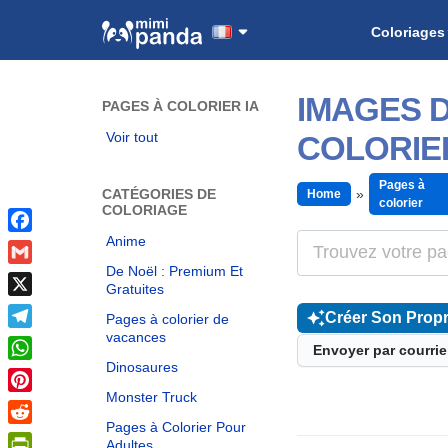
Coloriages
IMAGES D
PAGES À COLORIER IA
Voir tout
COLORIE
Pages à
CATÉGORIES DE
Home
colorier
COLORIAGE
Anime
Facebook
De Noël : Premium Et
Gmail
Gratuites
X
Créer Son Propr
Pages à colorier de
vacances
Telegram
Envoyer par courrie
Dinosaures
WhatsApp
Monster Truck
Pinterest
Pages à Colorier Pour
Reddit
Adultes