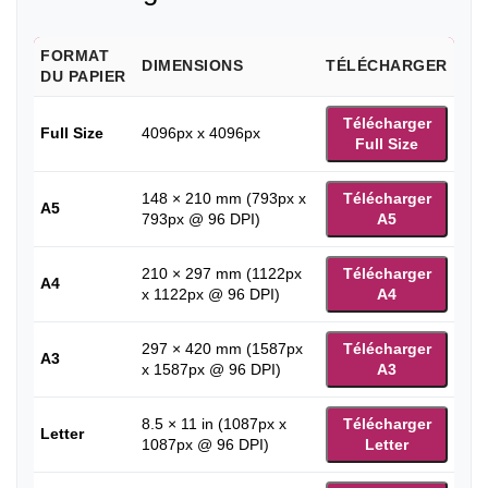
FORMAT
DIMENSIONS
TÉLÉCHARGER
DU PAPIER
Télécharger
Full Size
4096px x 4096px
Full Size
148 × 210 mm (793px x
Télécharger
A5
793px @ 96 DPI)
A5
210 × 297 mm (1122px
Télécharger
A4
x 1122px @ 96 DPI)
A4
297 × 420 mm (1587px
Télécharger
A3
x 1587px @ 96 DPI)
A3
8.5 × 11 in (1087px x
Télécharger
Letter
1087px @ 96 DPI)
Letter