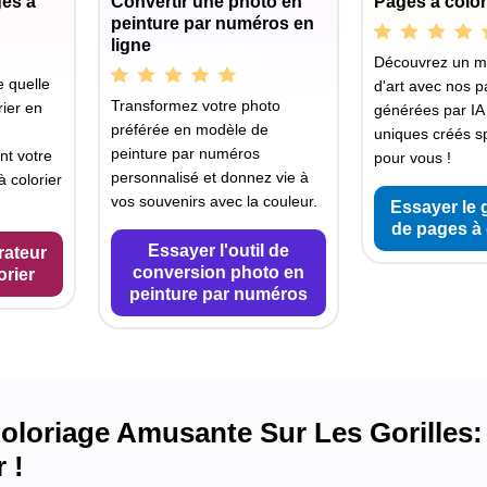
ges à
Convertir une photo en
Pages à color
peinture par numéros en
ligne
Découvrez un 
 quelle
d'art avec nos p
Transformez votre photo
ier en
générées par IA
préférée en modèle de
uniques créés s
peinture par numéros
nt votre
pour vous !
personnalisé et donnez vie à
 colorier
vos souvenirs avec la couleur.
Essayer le 
de pages à 
Essayer l'outil de
rateur
conversion photo en
orier
peinture par numéros
loriage Amusante Sur Les Gorilles: 
 !