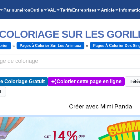
Par numéros
Outils
VAL
Tarifs
Entreprises
Article
Informati
 COLORIAGE SUR LES GORIL
orier
Pages à Colorier Sur Les Animaux
Pages À Colorier Des Sin
e Coloriage Gratuit
Colorier cette page en ligne
Télé
l
Créer avec Mimi Panda