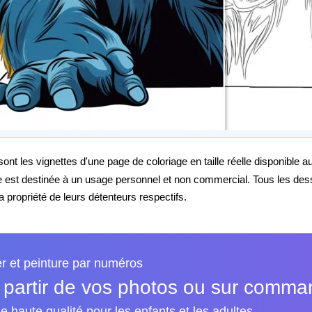
nt les vignettes d'une page de coloriage en taille réelle disponible 
e est destinée à un usage personnel et non commercial. Tous les de
propriété de leurs détenteurs respectifs.
er et peinture par numéros
 partir de vos photos ou sur comm
e haute qualité pour les enfants et les adultes