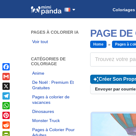
Coloriages
PAGE DE
PAGES À COLORIER IA
Voir tout
Home
Pages à col
CATÉGORIES DE
COLORIAGE
Anime
Facebook
Créer Son Propr
De Noël : Premium Et
Gmail
Gratuites
Envoyer par courrie
X
Pages à colorier de
vacances
Telegram
Dinosaures
WhatsApp
Monster Truck
Pinterest
Pages à Colorier Pour
Reddit
Adultes