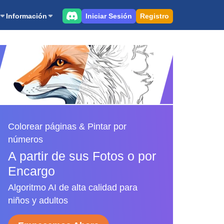
Iniciar Sesión
Registro
Información
Colorear páginas & Pintar por
números
A partir de sus Fotos o por
Encargo
Algoritmo AI de alta calidad para
niños y adultos