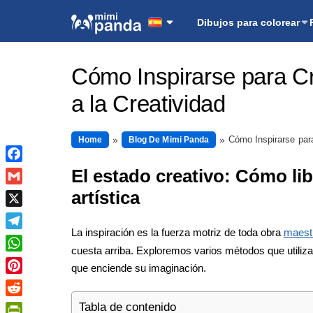
Dibujos para colorear
Cómo Inspirarse para Cr
a la Creatividad
Cómo Inspirarse para
Home
Blog De Mimi Panda
Facebook
El estado creativo: Cómo lib
artística
Gmail
X
La inspiración es la fuerza motriz de toda obra
maest
Telegram
cuesta arriba. Exploremos varios métodos que utilizan
WhatsApp
que enciende su imaginación.
Pinterest
Reddit
Tabla de contenido