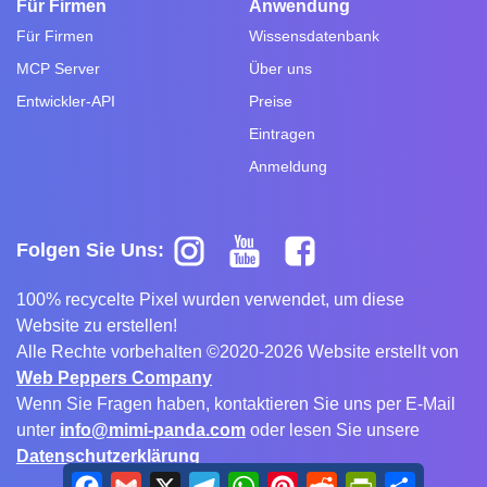
Für Firmen
Anwendung
Für Firmen
Wissensdatenbank
MCP Server
Über uns
Entwickler-API
Preise
Eintragen
Anmeldung
Folgen Sie Uns:
100% recycelte Pixel wurden verwendet, um diese
Website zu erstellen!
Alle Rechte vorbehalten ©2020-2026 Website erstellt von
Web Peppers Company
Wenn Sie Fragen haben, kontaktieren Sie uns per E-Mail
unter
info@mimi-panda.com
oder lesen Sie unsere
Datenschutzerklärung
Facebook
Gmail
X
Telegram
WhatsApp
Pinterest
Reddit
PrintFriendly
Share