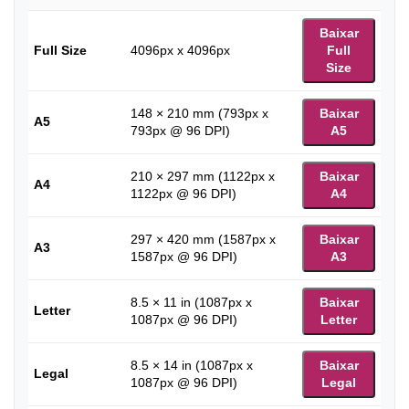
Baixar
Full Size
4096px x 4096px
Full
Size
148 × 210 mm (793px x
Baixar
A5
793px @ 96 DPI)
A5
210 × 297 mm (1122px x
Baixar
A4
1122px @ 96 DPI)
A4
297 × 420 mm (1587px x
Baixar
A3
1587px @ 96 DPI)
A3
8.5 × 11 in (1087px x
Baixar
Letter
1087px @ 96 DPI)
Letter
8.5 × 14 in (1087px x
Baixar
Legal
1087px @ 96 DPI)
Legal