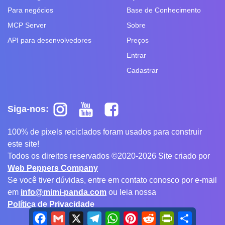
Para negócios
Base de Conhecimento
MCP Server
Sobre
API para desenvolvedores
Preços
Entrar
Cadastrar
Siga-nos:
100% de pixels reciclados foram usados para construir
este site!
Todos os direitos reservados ©2020-2026 Site criado por
Web Peppers Company
Se você tiver dúvidas, entre em contato conosco por e-mail
em
info@mimi-panda.com
ou leia nossa
Política de Privacidade
Facebook
Gmail
X
Telegram
WhatsApp
Pinterest
Reddit
PrintFriendly
Share