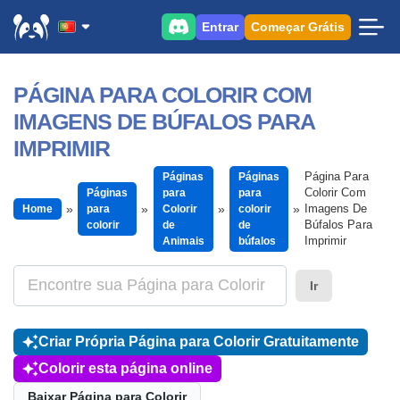
Entrar
Começar Grátis
PÁGINA PARA COLORIR COM
IMAGENS DE BÚFALOS PARA
IMPRIMIR
Página Para
Páginas
Páginas
Colorir Com
Páginas
para
para
Imagens De
Home
para
Colorir
colorir
Búfalos Para
colorir
de
de
Imprimir
Animais
búfalos
Ir
Criar Própria Página para Colorir Gratuitamente
Colorir esta página online
Baixar Página para Colorir