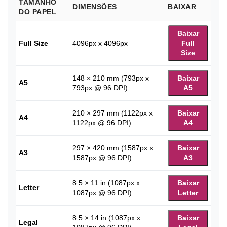
TAMANHO
DIMENSÕES
BAIXAR
DO PAPEL
Baixar
Full Size
4096px x 4096px
Full
Size
148 × 210 mm (793px x
Baixar
A5
793px @ 96 DPI)
A5
210 × 297 mm (1122px x
Baixar
A4
1122px @ 96 DPI)
A4
297 × 420 mm (1587px x
Baixar
A3
1587px @ 96 DPI)
A3
8.5 × 11 in (1087px x
Baixar
Letter
1087px @ 96 DPI)
Letter
8.5 × 14 in (1087px x
Baixar
Legal