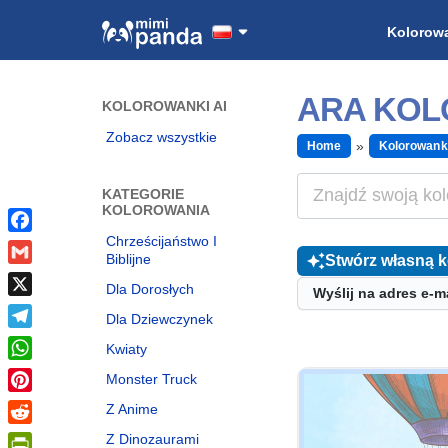
Kolorow
ARA KO
KOLOROWANKI AI
Zobacz wszystkie
Home
Kolorowank
KATEGORIE
KOLOROWANIA
Chrześcijaństwo I
Facebook
Biblijne
Stwórz własną 
Gmail
Dla Dorosłych
Wyślij na adres e-m
X
Dla Dziewczynek
Telegram
Kwiaty
WhatsApp
Monster Truck
Pinterest
Z Anime
Reddit
Z Dinozaurami