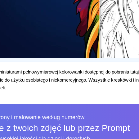
iniaturami pełnowymiarowej kolorowanki dostępnej do pobrania tuta
e do użytku osobistego i niekomercyjnego. Wszystkie kreskówki i i
eli.
trony i malowanie według numerów
 z twoich zdjęć lub przez Prompt
ysokiej jakości dla dzieci i dorosłych