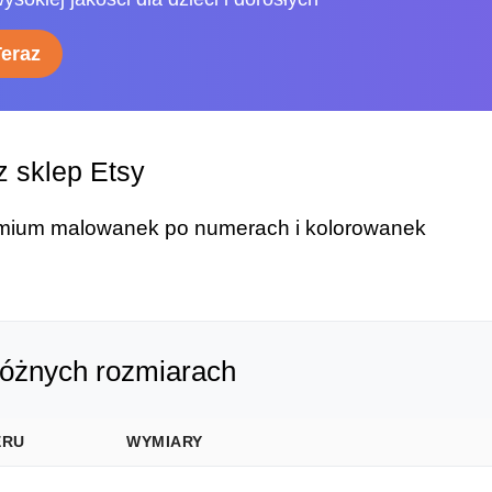
Teraz
 sklep Etsy
remium malowanek po numerach i kolorowanek
różnych rozmiarach
ERU
WYMIARY