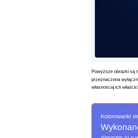
Powyższe obrazki są m
przeznaczona wyłączni
własnością ich właścici
Kolorowanki s
Wykonane
Algorytm AI o w