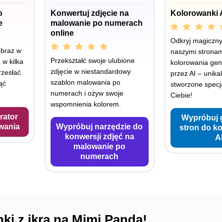
o
Konwertuj zdjęcie na
Kolorowanki 
e
malowanie po numerach
online
Odkryj magiczny 
obraz w
naszymi stronam
Przekształć swoje ulubione
 w kilka
kolorowania ge
zdjęcie w niestandardowy
rzesłać
przez AI – unika
szablon malowania po
ąć
stworzone specja
numerach i ożyw swoje
Ciebie!
wspomnienia kolorem.
rator
Wypróbuj 
wania
Wypróbuj narzędzie do
stron do k
konwersji zdjęć na
A
malowanie po
numerach
ki z ikrą na Mimi Panda!