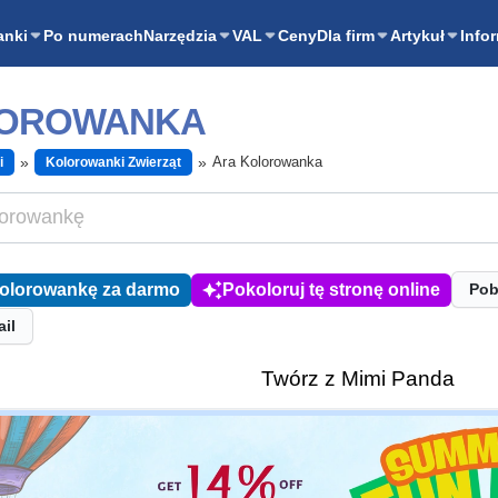
anki
Po numerach
Narzędzia
VAL
Ceny
Dla firm
Artykuł
Info
LOROWANKA
Ara Kolorowanka
i
Kolorowanki Zwierząt
kolorowankę za darmo
Pokoloruj tę stronę online
Pob
ail
Twórz z Mimi Panda