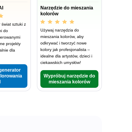
AI
Narzędzie do mieszania
kolorów
świat sztuki z
Używaj narzędzia do
i do
mieszania kolorów, aby
nerowanymi
odkrywać i tworzyć nowe
lne projekty
kolory jak profesjonalista –
lnie dla
idealne dla artystów, dzieci i
ciekawskich umysłów!
generator
olorowania
Wypróbuj narzędzie do
I
mieszania kolorów