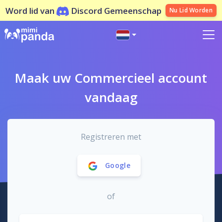
Word lid van
Discord Gemeenschap
Nu Lid Worden
Maak uw Commercieel account
vandaag
Registreren met
Google
of