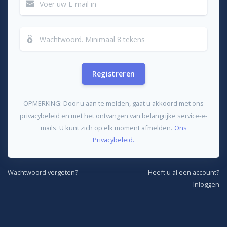
Registreren
OPMERKING: Door u aan te melden, gaat u akkoord met ons
privacybeleid en met het ontvangen van belangrijke service-e-
mails. U kunt zich op elk moment afmelden.
Ons
Privacybeleid.
Wachtwoord vergeten?
Heeft u al een account?
Inloggen