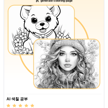
generate-coloring-page
AI 색칠 공부