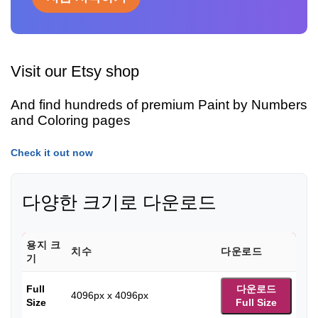
Visit our Etsy shop
And find hundreds of premium Paint by Numbers
and Coloring pages
Check it out now
다양한 크기로 다운로드
용지 크
치수
다운로드
기
Full
다운로드
4096px x 4096px
Size
Full Size