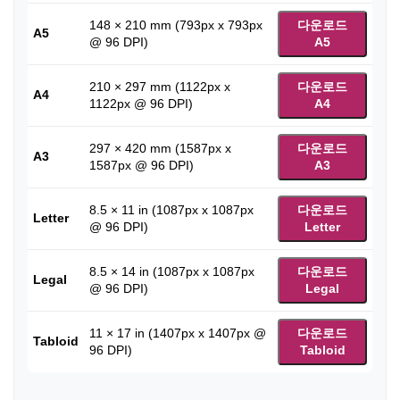
148 × 210 mm (793px x 793px
다운로드
A5
@ 96 DPI)
A5
210 × 297 mm (1122px x
다운로드
A4
1122px @ 96 DPI)
A4
297 × 420 mm (1587px x
다운로드
A3
1587px @ 96 DPI)
A3
8.5 × 11 in (1087px x 1087px
다운로드
Letter
@ 96 DPI)
Letter
8.5 × 14 in (1087px x 1087px
다운로드
Legal
@ 96 DPI)
Legal
11 × 17 in (1407px x 1407px @
다운로드
Tabloid
96 DPI)
Tabloid