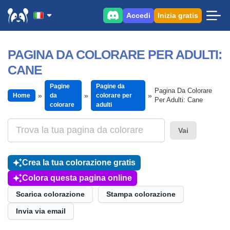
Accedi
Inizia gratis
PAGINA DA COLORARE PER ADULTI:
CANE
Pagine
Pagine da
Pagina Da Colorare
Home
da
colorare per
Per Adulti: Cane
colorare
adulti
Vai
Crea la tua colorazione gratis
Colora questa pagina online
Scarica colorazione
Stampa colorazione
Invia via email