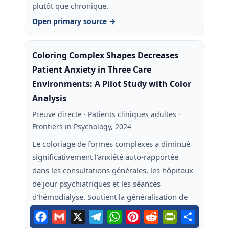
plutôt que chronique.
Open primary source →
Coloring Complex Shapes Decreases
Patient Anxiety in Three Care
Environments: A Pilot Study with Color
Analysis
Preuve directe · Patients cliniques adultes ·
Frontiers in Psychology, 2024
Le coloriage de formes complexes a diminué
significativement l’anxiété auto‑rapportée
dans les consultations générales, les hôpitaux
de jour psychiatriques et les séances
d’hémodialyse. Soutient la généralisation de
l’effet au‑delà des échantillons sains. Limite :
Facebook
Gmail
X
Telegram
WhatsApp
Pinterest
Reddit
PrintFriendly
Share
étude pilote avec petits échantillons par