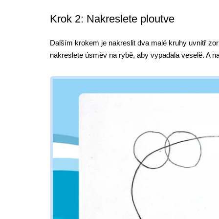
Krok 2: Nakreslete ploutve
Dalším krokem je nakreslit dva malé kruhy uvnitř zor
nakreslete úsměv na rybě, aby vypadala veselě. A nak