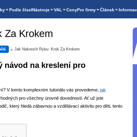
ky
Podle čísel
Nástroje
VAL
Ceny
Pro firmy
Článek
Informac
ok Za Krokem
Jak Nakreslit Rybu: Krok Za Krokem
pělé
ý návod na kreslení pro
slení? V tomto komplexním tutoriálu vás provedeme,
jak
hodných pro všechny úrovně dovedností. Ať už jste
ič, který hledá zábavnou a vzdělávací aktivitu pro děti, tento