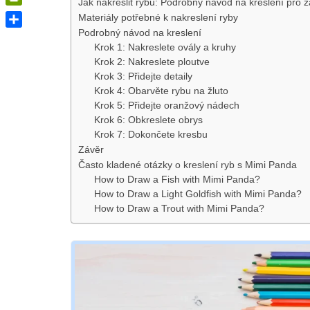
Jak nakreslit rybu: Podrobný návod na kreslení pro 
PrintFriendly
Materiály potřebné k nakreslení ryby
Podrobný návod na kreslení
Share
Krok 1: Nakreslete ovály a kruhy
Krok 2: Nakreslete ploutve
Krok 3: Přidejte detaily
Krok 4: Obarvěte rybu na žluto
Krok 5: Přidejte oranžový nádech
Krok 6: Obkreslete obrys
Krok 7: Dokončete kresbu
Závěr
Často kladené otázky o kreslení ryb s Mimi Panda
How to Draw a Fish with Mimi Panda?
How to Draw a Light Goldfish with Mimi Panda?
How to Draw a Trout with Mimi Panda?