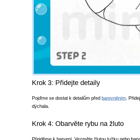
Krok 3: Přidejte detaily
Pojďme se dostat k detailům před
barevněním
. Přide
dýchala.
Krok 4: Obarvěte rybu na žluto
Přejděme k barvení. Vezměte žlutou tužku nebo barvu