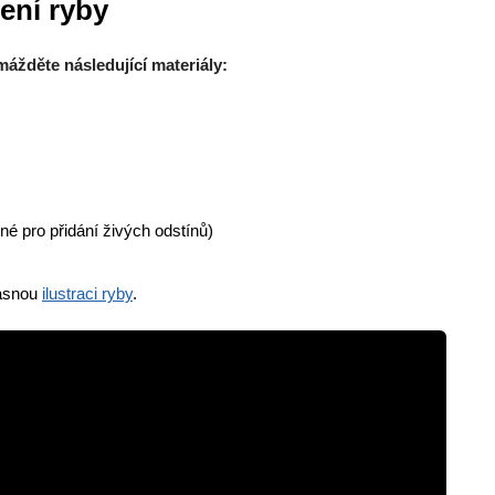
ení ryby
ážděte následující materiály:
né pro přidání živých odstínů)
žasnou
ilustraci ryby
.