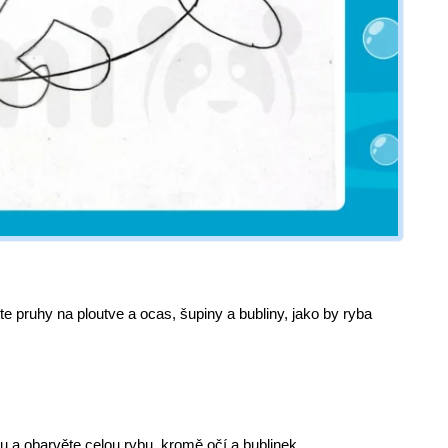
jte pruhy na ploutve a ocas, šupiny a bubliny, jako by ryba
 a obarvěte celou rybu, kromě očí a bublinek.