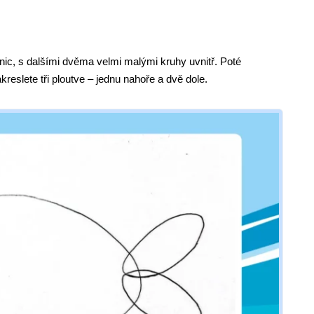
nic, s dalšími dvěma velmi malými kruhy uvnitř. Poté
reslete tři ploutve – jednu nahoře a dvě dole.