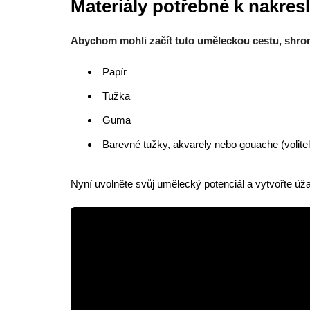
Materiály potřebné k nakresl
Abychom mohli začít tuto uměleckou cestu, shrom
Papír
Tužka
Guma
Barevné tužky, akvarely nebo gouache (volitel
Nyní uvolněte svůj umělecký potenciál a vytvořte ú