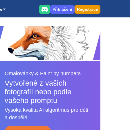
Přihlášení
Registrace
e
Omalovánky & Paint by numbers
Vytvořené z vašich
fotografií nebo podle
vašeho promptu
Vysoká kvalita AI algoritmus pro děti
a dospělé