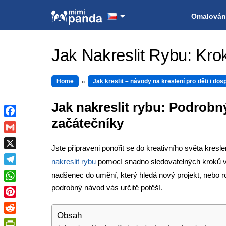
Omalován
Jak Nakreslit Rybu: Kr
Home
Jak kreslit – návody na kreslení pro děti i dos
Jak nakreslit rybu: Podrobn
začátečníky
Facebook
Gmail
Jste připraveni ponořit se do kreativního světa kre
X
nakreslit rybu
pomocí snadno sledovatelných kroků v
Telegram
nadšenec do umění, který hledá nový projekt, nebo rod
podrobný návod vás určitě potěší.
WhatsApp
Pinterest
Obsah
Reddit