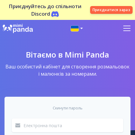
Приєднуйтесь до спільноти
Приєднатися зараз
Discord
Вітаємо в Mimi Panda
Ваш особистий кабінет для створення розмальовок
і малюнків за номерами.
Скинути пароль