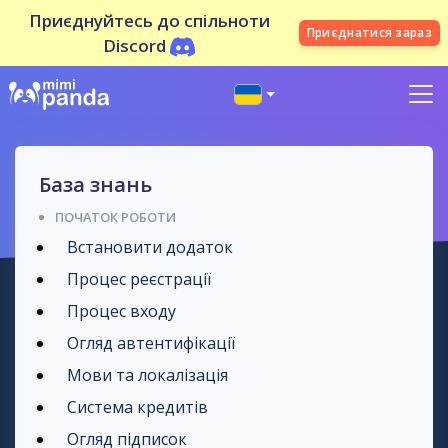
Приєднуйтесь до спільноти
Приєднатися зараз
Discord
База знань
ПОЧАТОК РОБОТИ
Встановити додаток
Процес реєстрації
Процес входу
Огляд автентифікації
Мови та локалізація
Система кредитів
Огляд підписок