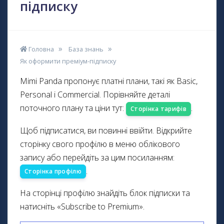
підписку
Головна
База знань
Як оформити преміум-підписку
Mimi Panda пропонує платні плани, такі як Basic,
Personal і Commercial. Порівняйте деталі
поточного плану та ціни тут:
.
Сторінка тарифів
Щоб підписатися, ви повинні ввійти. Відкрийте
сторінку свого профілю в меню облікового
запису або перейдіть за цим посиланням:
.
Сторінка профілю
На сторінці профілю знайдіть блок підписки та
натисніть «Subscribe to Premium».