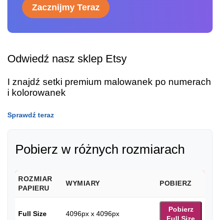
Zacznijmy Teraz
Odwiedź nasz sklep Etsy
I znajdź setki premium malowanek po numerach
i kolorowanek
Sprawdź teraz
Pobierz w różnych rozmiarach
ROZMIAR
WYMIARY
POBIERZ
PAPIERU
Pobierz
Full Size
4096px x 4096px
Full Size