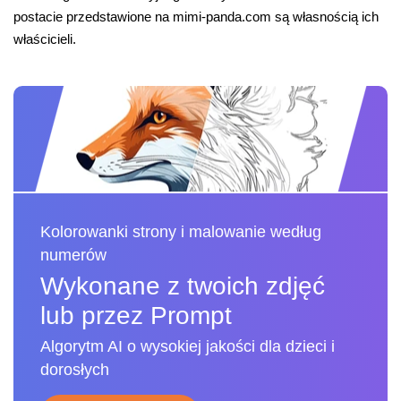
postacie przedstawione na mimi-panda.com są własnością ich
właścicieli.
Kolorowanki strony i malowanie według
numerów
Wykonane z twoich zdjęć
lub przez Prompt
Algorytm AI o wysokiej jakości dla dzieci i
dorosłych