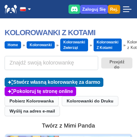
Zaloguj Się
Rej.
KOLOROWANKI Z KOTAMI
Kolor
Kolorowanki
Kolorowanki
Home
Kolorowanki
z Ko
Zwierząt
Z Kotami
Przejdź
do
Stwórz własną kolorowankę za darmo
Pokoloruj tę stronę online
Pobierz Kolorowanka
Kolorowanki do Druku
Wyślij na adres e-mail
Twórz z Mimi Panda