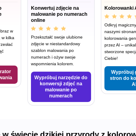
o
Konwertuj zdjęcie na
Kolorowanki 
e
malowanie po numerach
online
Odkryj magiczny 
obraz w
naszymi stronam
Przekształć swoje ulubione
 w kilka
kolorowania ge
zdjęcie w niestandardowy
rzesłać
przez AI – unika
szablon malowania po
ąć
stworzone specja
numerach i ożyw swoje
Ciebie!
wspomnienia kolorem.
rator
Wypróbuj 
wania
Wypróbuj narzędzie do
stron do k
konwersji zdjęć na
A
malowanie po
numerach
 w świecie dzikiej przyrody z kolor