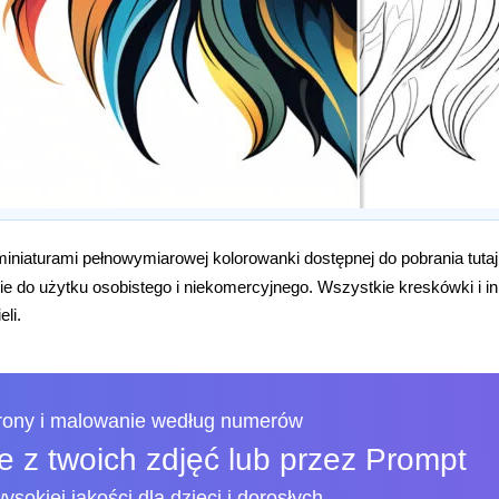
iniaturami pełnowymiarowej kolorowanki dostępnej do pobrania tuta
e do użytku osobistego i niekomercyjnego. Wszystkie kreskówki i i
eli.
trony i malowanie według numerów
 z twoich zdjęć lub przez Prompt
ysokiej jakości dla dzieci i dorosłych