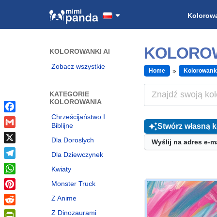
Kolorow
KOLOROW
KOLOROWANKI AI
Zobacz wszystkie
Home
Kolorowank
KATEGORIE
KOLOROWANIA
Chrześcijaństwo I
Facebook
Biblijne
Stwórz własną 
Gmail
Dla Dorosłych
Wyślij na adres e-m
X
Dla Dziewczynek
Telegram
Kwiaty
WhatsApp
Monster Truck
Pinterest
Z Anime
Reddit
Z Dinozaurami