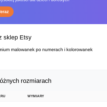
Teraz
 sklep Etsy
remium malowanek po numerach i kolorowanek
różnych rozmiarach
ERU
WYMIARY