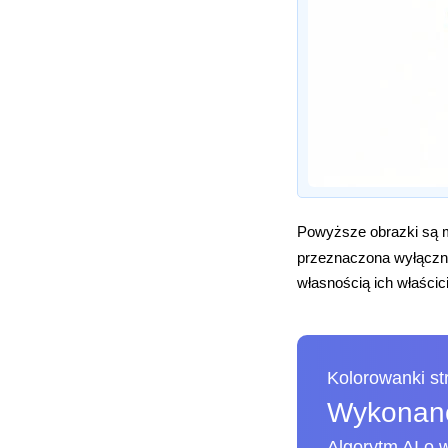
Powyższe obrazki są m
przeznaczona wyłączni
własnością ich właścici
Kolorowanki s
Wykonane
Algorytm AI o w