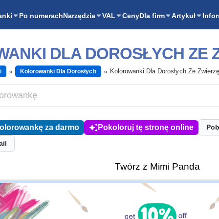
anki
Po numerach
Narzędzia
VAL
Ceny
Dla firm
Artykuł
Info
ANKI DLA DOROSŁYCH ZE 
Kolorowanki Dla Dorosłych Ze Zwierz
i
Kolorowanki Dla Dorosłych
kolorowankę za darmo
Pokoloruj tę stronę online
Pob
ail
Twórz z Mimi Panda