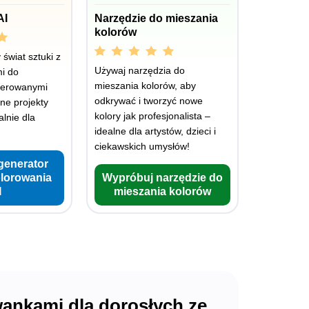
AI
Narzędzie do mieszania
kolorów
świat sztuki z
Używaj narzędzia do
i do
mieszania kolorów, aby
nerowanymi
odkrywać i tworzyć nowe
lne projekty
kolory jak profesjonalista –
lnie dla
idealne dla artystów, dzieci i
ciekawskich umysłów!
generator
olorowania
Wypróbuj narzędzie do
I
mieszania kolorów
owankami dla dorosłych ze