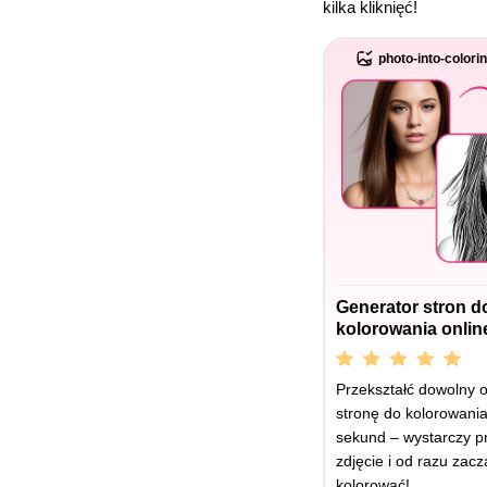
kilka kliknięć!
photo-into-colori
Generator stron d
kolorowania onlin
Przekształć dowolny 
stronę do kolorowania
sekund – wystarczy p
zdjęcie i od razu zacz
kolorować!