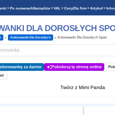
anki
Po numerach
Narzędzia
VAL
Ceny
Dla firm
Artykuł
Info
ANKI DLA DOROSŁYCH SP
Kolorowanki Dla Dorosłych Sport
i
Kolorowanki Dla Dorosłych
kolorowankę za darmo
Pokoloruj tę stronę online
Pob
ail
Twórz z Mimi Panda