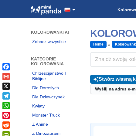
Kolorow
KOLOROW
KOLOROWANKI AI
Zobacz wszystkie
Home
Kolorowank
KATEGORIE
KOLOROWANIA
Chrześcijaństwo I
Facebook
Biblijne
Stwórz własną 
Gmail
Dla Dorosłych
Wyślij na adres e-m
X
Dla Dziewczynek
Telegram
Kwiaty
WhatsApp
Monster Truck
Pinterest
Z Anime
Reddit
Z Dinozaurami