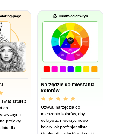
oloring-page
unmix-colors-ryb
AI
Narzędzie do mieszania
kolorów
świat sztuki z
Używaj narzędzia do
i do
mieszania kolorów, aby
nerowanymi
odkrywać i tworzyć nowe
lne projekty
kolory jak profesjonalista –
lnie dla
idealne dla artystów, dzieci i