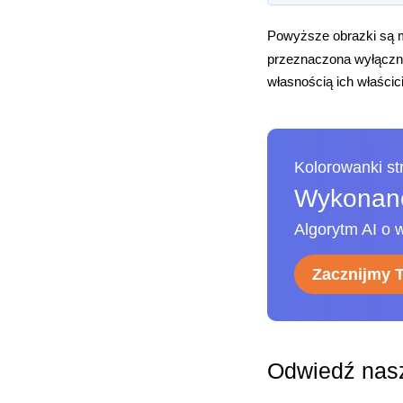
Powyższe obrazki są m
przeznaczona wyłączni
własnością ich właścici
Kolorowanki s
Wykonane
Algorytm AI o w
Zacznijmy 
Odwiedź nasz