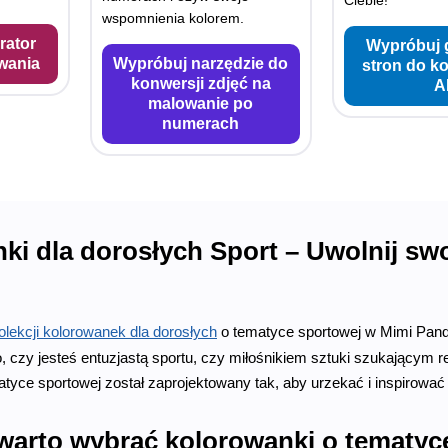
wspomnienia kolorem.
rator
Wypróbuj 
wania
Wypróbuj narzędzie do
stron do k
konwersji zdjęć na
A
malowanie po
numerach
ki dla dorosłych Sport – Uwolnij sw
olekcji kolorowanek dla dorosłych
o tematyce sportowej w Mimi Pand
o, czy jesteś entuzjastą sportu, czy miłośnikiem sztuki szukającym
tyce sportowej został zaprojektowany tak, aby urzekać i inspirowa
warto wybrać kolorowanki o tematyc