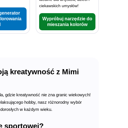
ciekawskich umysłów!
generator
olorowania
Wypróbuj narzędzie do
I
mieszania kolorów
oją kreatywność z Mimi
a, gdzie kreatywność nie zna granic wiekowych!
 relaksującego hobby, nasz różnorodny wybór
ć dorosłych w każdym wieku.
e sportowej?