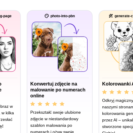
ng-page
photo-into-pbn
generate-c
o
Konwertuj zdjęcie na
Kolorowanki 
e
malowanie po numerach
online
Odkryj magiczny 
obraz w
naszymi stronam
Przekształć swoje ulubione
 w kilka
kolorowania ge
zdjęcie w niestandardowy
rzesłać
przez AI – unika
szablon malowania po
ąć
stworzone specja
numerach i ożyw swoje
Ciebie!