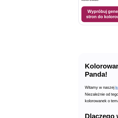
Wypróbuj gene
stron do koloro
Kolorowan
Panda!
Witamy w naszej
k
Niezależnie od teg
kolorowanek o tema
Dlaczego 