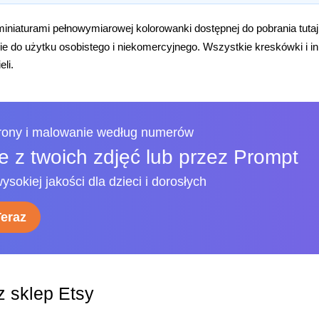
iniaturami pełnowymiarowej kolorowanki dostępnej do pobrania tuta
e do użytku osobistego i niekomercyjnego. Wszystkie kreskówki i i
eli.
trony i malowanie według numerów
 z twoich zdjęć lub przez Prompt
ysokiej jakości dla dzieci i dorosłych
Teraz
 sklep Etsy