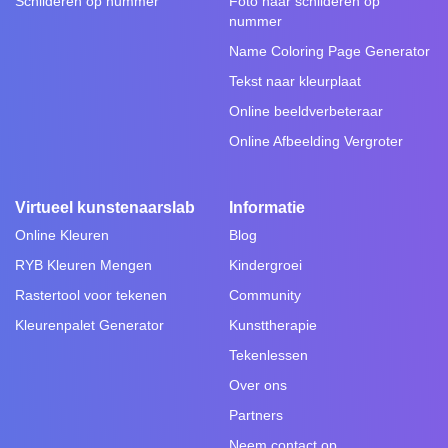
Schilderen op nummer
Foto naar schilderen op
nummer
Name Coloring Page Generator
Tekst naar kleurplaat
Online beeldverbeteraar
Online Afbeelding Vergroter
Virtueel kunstenaarslab
Informatie
Online Kleuren
Blog
RYB Kleuren Mengen
Kindergroei
Rastertool voor tekenen
Community
Kleurenpalet Generator
Kunsttherapie
Tekenlessen
Over ons
Partners
Neem contact op