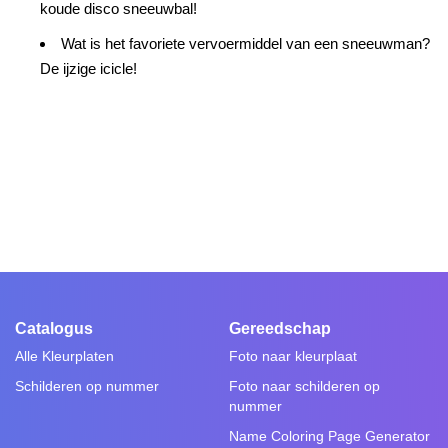
koude disco sneeuwbal!
Wat is het favoriete vervoermiddel van een sneeuwman?
De ijzige icicle!
Catalogus
Gereedschap
Alle Kleurplaten
Foto naar kleurplaat
Schilderen op nummer
Foto naar schilderen op
nummer
Name Coloring Page Generator