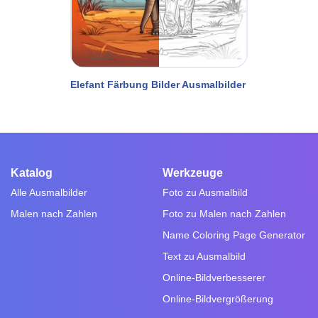
Elefant Färbung Bilder Ausmalbilder
Katalog
Werkzeuge
Alle Ausmalbilder
Foto zu Ausmalbild
Malen nach Zahlen
Foto zu Malen nach Zahlen
Name Coloring Page Generator
Text zu Ausmalbild
Online-Bildverbesserer
Online-Bildvergrößerung