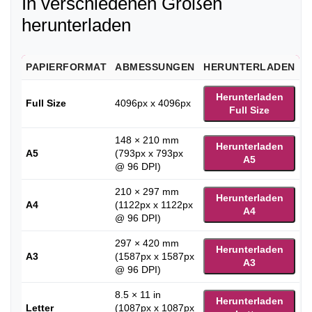
In verschiedenen Größen
herunterladen
PAPIERFORMAT
ABMESSUNGEN
HERUNTERLADEN
Herunterladen
Full Size
4096px x 4096px
Full Size
148 × 210 mm
Herunterladen
A5
(793px x 793px
A5
@ 96 DPI)
210 × 297 mm
Herunterladen
A4
(1122px x 1122px
A4
@ 96 DPI)
297 × 420 mm
Herunterladen
A3
(1587px x 1587px
A3
@ 96 DPI)
8.5 × 11 in
Herunterladen
Letter
(1087px x 1087px