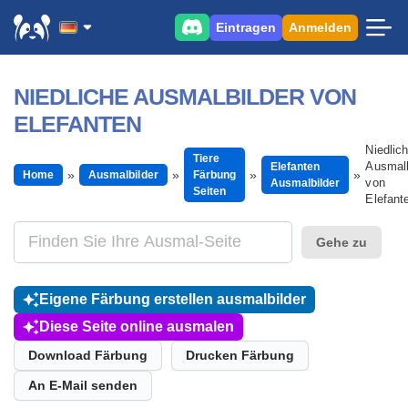
Eintragen
Anmelden
NIEDLICHE AUSMALBILDER VON
ELEFANTEN
Niedlic
Tiere
Ausmalb
Elefanten
Home
Ausmalbilder
Färbung
von
Ausmalbilder
Seiten
Elefant
Gehe zu
Eigene Färbung erstellen ausmalbilder
Diese Seite online ausmalen
Download Färbung
Drucken Färbung
An E-Mail senden