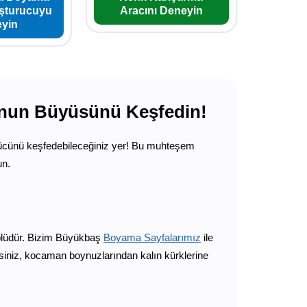
uşturucuyu
Aracını Deneyin
yin
unun Büyüsünü Keşfedin!
 gücünü keşfedebileceğiniz yer! Bu muhteşem
un.
bolüdür. Bizim Büyükbaş
Boyama Sayfalarımız
ile
rsiniz, kocaman boynuzlarından kalın kürklerine