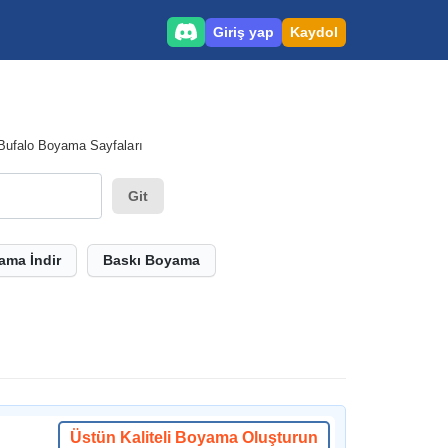
Giriş yap
Kaydol
Bufalo Boyama Sayfaları
Git
ama İndir
Baskı Boyama
Üstün Kaliteli Boyama Oluşturun