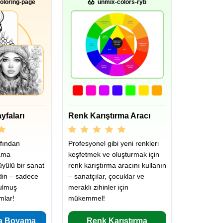
oloring-page
unmix-colors-ryb
yfaları
Renk Karıştırma Aracı
fından
Profesyonel gibi yeni renkleri
ama
keşfetmek ve oluşturmak için
üyülü bir sanat
renk karıştırma aracını kullanın
din – sadece
– sanatçılar, çocuklar ve
rulmuş
meraklı zihinler için
mlar!
mükemmel!
a Boyama
Renk Karıştırma