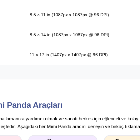
8.5 × 11 in (1087px x 1087px @ 96 DPI)
8.5 × 14 in (1087px x 1087px @ 96 DPI)
11 × 17 in (1407px x 1407px @ 96 DPI)
i Panda Araçları
rahatlamanıza yardımcı olmak ve sanatı herkes için eğlenceli ve kolay
keşfedin. Aşağıdaki her Mimi Panda aracını deneyin ve birkaç tıklamay