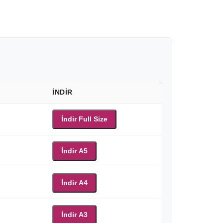
İNDIR
İndir Full Size
İndir A5
İndir A4
İndir A3