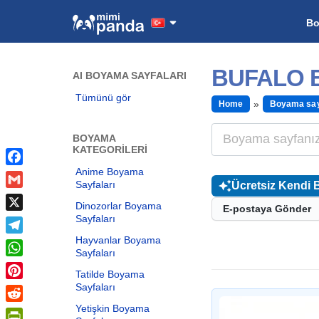
B
BUFALO 
AI BOYAMA SAYFALARI
Tümünü gör
Home
Boyama say
BOYAMA
KATEGORILERI
Anime Boyama
Facebook
Sayfaları
Ücretsiz Kendi 
Gmail
Dinozorlar Boyama
E-postaya Gönder
Sayfaları
X
Hayvanlar Boyama
Telegram
Sayfaları
WhatsApp
Tatilde Boyama
Sayfaları
Pinterest
Yetişkin Boyama
Reddit