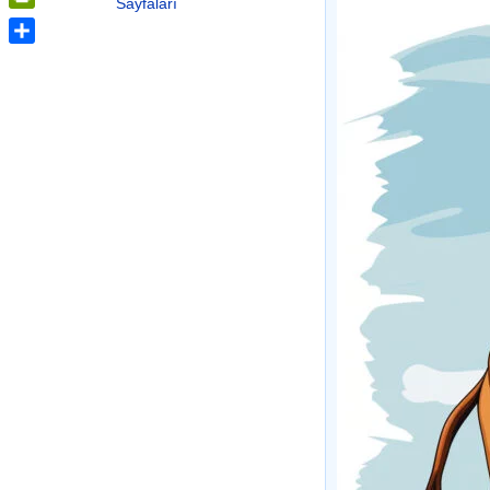
Sayfaları
PrintFriendly
Share