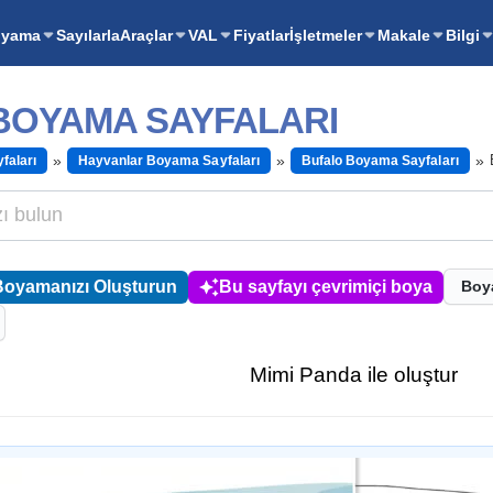
oyama
Sayılarla
Araçlar
VAL
Fiyatlar
İşletmeler
Makale
Bilgi
BOYAMA SAYFALARI
faları
Hayvanlar Boyama Sayfaları
Bufalo Boyama Sayfaları
Boyamanızı Oluşturun
Bu sayfayı çevrimiçi boya
Boy
Mimi Panda ile oluştur