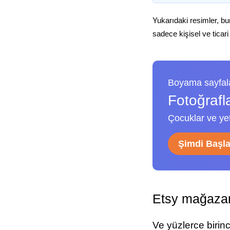
Yukarıdaki resimler, bu
sadece kişisel ve ticari
Boyama sayfala
Fotoğrafl
Çocuklar ve yeti
Şimdi Başl
Etsy mağazam
Ve yüzlerce birin