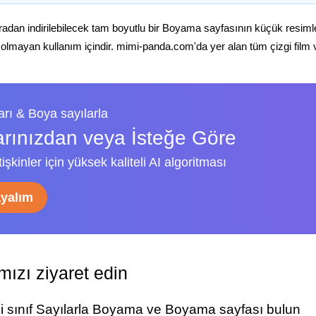
radan indirilebilecek tam boyutlu bir Boyama sayfasının küçük resiml
 olmayan kullanım içindir. mimi-panda.com'da yer alan tüm çizgi film ve 
rı & Boya sayılarla
arınızdan veya İsteğe Göre
şkinler için yüksek kaliteli AI algoritması
ayalım
ızı ziyaret edin
ci sınıf Sayılarla Boyama ve Boyama sayfası bulun