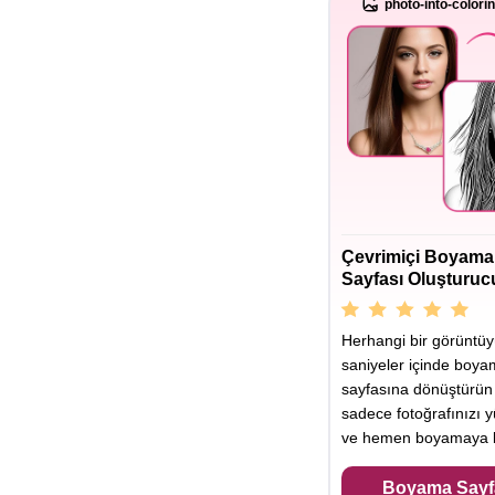
photo-into-colori
Çevrimiçi Boyama
Sayfası Oluşturuc
Herhangi bir görüntü
saniyeler içinde boy
sayfasına dönüştürün
sadece fotoğrafınızı y
ve hemen boyamaya b
Boyama Sayf