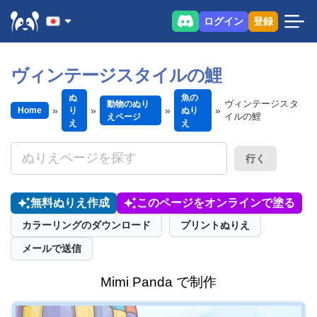
ログイン
登録
ヴィンテージスタイルの鯉
ぬ
魚の
ヴィンテージスタ
動物のぬり
Home
り
ぬり
イルの鯉
えページ
え
え
行く
無料ぬりえ作成
このページをオンラインで塗る
カラーリングのダウンロード
プリントぬりえ
メールで送信
Mimi Panda で制作