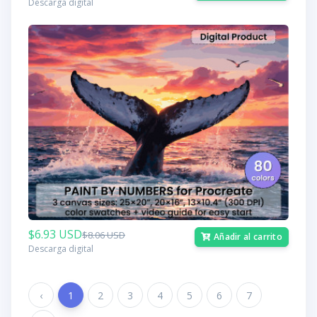
Descarga digital
$6.93 USD
$8.06 USD
Añadir al carrito
Descarga digital
‹
1
2
3
4
5
6
7