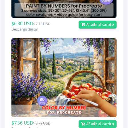
$6.30 USD
$7.32 USD
Añadir al carrito
Descarga digital
$7.56 USD
$8.79 USD
Añadir al carrito